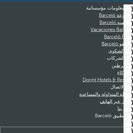
معلومات مؤسساتية
مجموعة Barceló
مؤسسة Barceló
Vacaciones Barceló
Barceló Films
موظفو Barceló
قناة الشكوى
الشركات
المنخرطين
الشركاء
Dorint Hotels & Resorts
الاتصال
الأسئلة المتداولة والمساعدة
الحجز عبر الهاتف
اتصل بنا
تطبيق Barceló
تنزيل