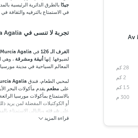
جيدًا
في الاستمتاع بالترفيه والثقافة في
تجربة لا تنسى في Occidental Murcia Agalia
Av 
الغرف الـ 126
في
Murcia Agalia
لضيوفها. إنها
أنيقة ومشرقة
، وهي ا
المعالم السياحية في مدينة مورسيا.
28 كم
2 كم
لمحبي الطعام، فندق
rcia Agalia
1.5 كم
على
مطعم
يقدم مأكولات البحر الأ
بالاستمتاع بمأكولات مورسيا الرائع
300 م
أو الكوكتيلات المفضلة لمن يريد ذلك
على
شرفته
وبالتالي الاستمتاع بالهو
قراءة المزيد