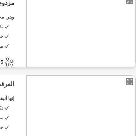
مزدوج
وهي مجه
تك
خد
مس
3 أفراد
الغرفة 
إنها أن
تك
سر
خد