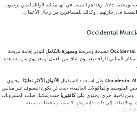
بالطرق الدائرية الرئيسية بالمدينة ومحطة AVE. وهذا هو السبب في أنها مثالية لأولئك الذين يرغبون
 المدينة في إجازتهم ، وكذلك للمسافرين من رجال الأعمال.
Occidental 
فسيحة ومريحة
ومجهزة بالكامل
لتوفر إقامة مريحة
لمكان المثالي للراحة بعد يوم شاق من العمل أو بعد يوم من مشاهدة
Occidental Mu
على استعداد لاستقبال
الأذواق الأكثر تطلبًا
. يحتوي
بيض المتوسط والمأكولات العالمية، حيث لن يكون الضيوف غير مبالين
ة. ومن ناحية أخرى، يحتوي على
كافتيريا
حيث يمكنك طلب المشروبات
. وبالإضافة إلى ذلك، فإنه يوفر الاستمتاع بلحظات ممتعة
اء الطلق.