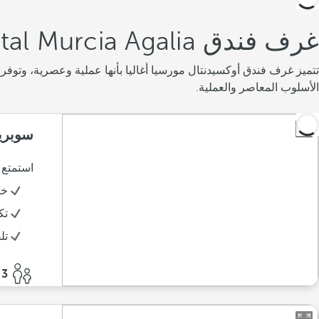
غرف فندق Occidental Murcia Agalia
تتميز غرف فندق أوكسيدنتال مورسيا أغاليا بأنها عملية وعصرية، وتو
الأسلوب المعاصر والعملية.
سوبري
استمتع 
خد
تك
تل
3 أفراد