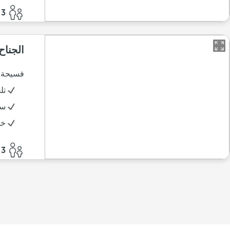
3 أفراد
الجناح
فسيحة 
تل
سر
خد
3 أفراد