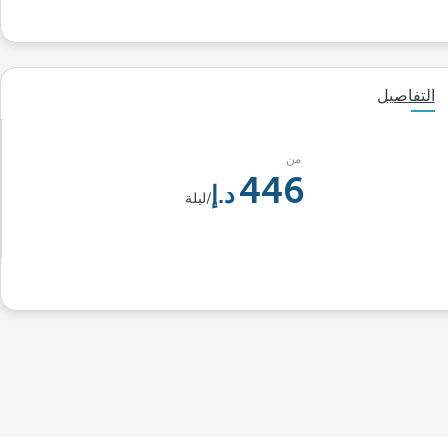
التفاصيل
من
446
/ليلة