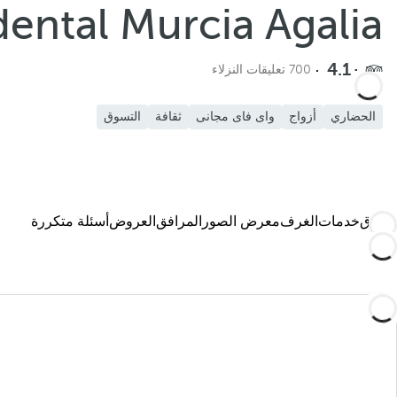
ental Murcia Agalia
4.1
700 تعليقات النزلاء
الحضاري
أزواج
واى فاى مجانى
ثقافة
التسوق
الفندق
خدمات
الغرف
معرض الصور
المرافق
العروض
أسئلة متكررة