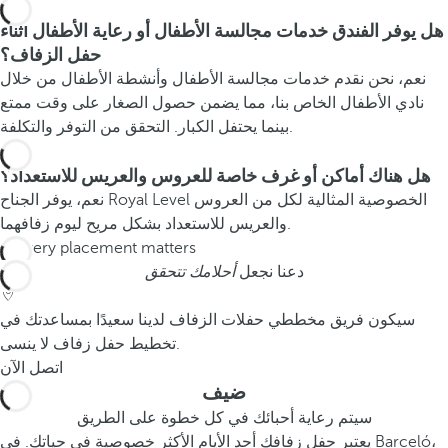
هل يوفر الفندق خدمات مجالسة الأطفال أو رعاية الأطفال أثناء
حفل الزفاف؟
نعم، نحن نقدم خدمات مجالسة الأطفال وأنشطة الأطفال من خلال
نادي الأطفال الخاص بنا، مما يضمن حصول الصغار على وقت ممتع
بينما يحتفل الكبار. التحقق من التوفر والتكلفة.
هل هناك أماكن أو غرف خاصة للعروس والعريس للاستعداد؟
نعم، يوفر الجناح Royal Level الخصوصية المثالية لكل من العروس
والعريس للاستعداد بشكل مريح ليوم زفافهما.
دعنا نجعل
أحلامك تتحقق
سيكون فريق مخططي حفلات الزفاف لدينا سعيدًا بمساعدتك في
تخطيط حفل زفاف لا ينسى.
اتصل الآن
ضيف
سيتم رعاية أحبائك في كل خطوة على الطريق
يعتبر حفل زفافك أحد الأيام الأكثر خصوصية في حياتك. في Barceló،