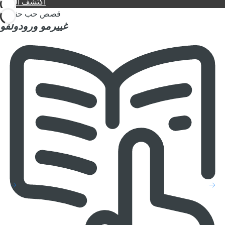
اكتشف المزيد
قصص حب حقيقية
غييرمو
ورودولفو