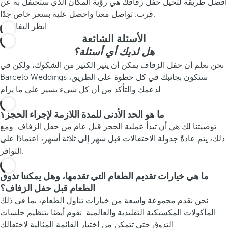
أفضل طريقة لتخيل حفل زفافك هي رؤية المكان الذي ستحتفل به عن
قرب. تواصل معنا واحصل عليه بسعر خاص جدًا.
انظر التفاصيل
الأسئلة الشائعة
هل لديك أي أسئلة؟
نحن نعلم أن حفل الزفاف يمكن أن يثير الكثير من الشكوك، ولكن في
Barceló Weddings سنكون بجانبك في كل خطوة على الطريق،
لدعمك والتأكد من أن كل شيء يسير على ما يرام.
ما هو الحد الأدنى للمدة اللازمة لإجراء الحجز؟
توصيتنا لك هي أن تبدأ عملية الحجز قبل عام من حفل الزفاف. ومع
ذلك، يتم عادةً جدولة الاحتفالات قبل شهر إلى ثلاثة أشهر، اعتمادًا على
التوافر.
ما هي خيارات تقديم الطعام التي تقدمها، وهل يمكننا تذوق
الطعام قبل حفل الزفاف؟
نحن نقدم مجموعة واسعة من خيارات تناول الطعام، بما في ذلك
المأكولات المكسيكية التقليدية والعالمية. نقوم أيضًا بتنظيم جلسات
التذوق حتى تتمكن من اختيار القائمة المثالية لاحتفالك.