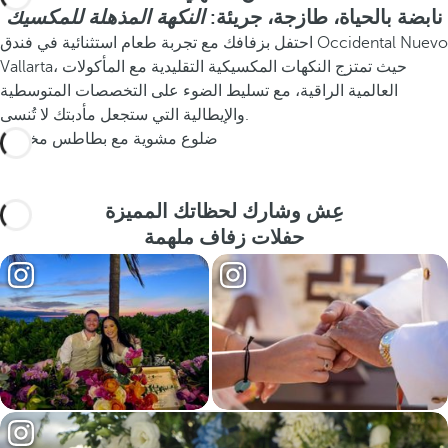
نابضة بالحياة، طازجة، جريئة:
النكهة المذهلة للمكسيك
احتفل بزفافك مع تجربة طعام استثنائية في فندق Occidental Nuevo
Vallarta، حيث تمتزج النكهات المكسيكية التقليدية مع المأكولات
العالمية الراقية، مع تسليط الضوء على التخصصات المتوسطية
والإيطالية التي ستجعل مأدبتك لا تُنسى.
ضلوع مشوية مع بطاطس مخبوزة
عِش وشارك لحظاتك المميزة
حفلات زفاف ملهمة