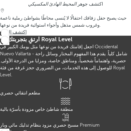
اكتشف جوهر
المحيط الهادئ المكسيكي
حيث يصبح حفل زفافك احتفالًا لا يُنسى محاطًا بشواطئ رملية ناعمة
وغروب شمس مذهل وأجواء استوائية فريدة من نوعها.
اكتشف المزيد
ارتقِ بتجربتك مع Royal Level
اجعل إقامتك فريدة من نوعها مثل يومك الكبير في Occidental
Nuevo Vallarta - شامل كلياً. يقدم هذا المفهوم المختار وسائل راحة
حصرية، واهتماماً شخصياً، ومناطق خاصة، ومزايا من الدرجة الأولى.
للوصول إلى هذه الخدمات، من الضروري حجز غرفة من فئة Royal
Level.
مطعم انتقائي حصري
منطقة شاطئ خاص مزودة بأسرّة بالية
مسبح حصري مزود بنظام تدليك مائي وبار Premium