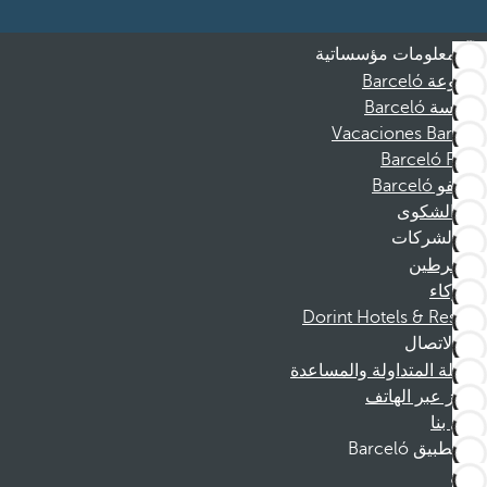
معلومات مؤسساتية
مجموعة Barceló
مؤسسة Barceló
Vacaciones Barceló
Barceló Films
موظفو Barceló
قناة الشكوى
الشركات
المنخرطين
الشركاء
Dorint Hotels & Resorts
الاتصال
الأسئلة المتداولة والمساعدة
الحجز عبر الهاتف
اتصل بنا
تطبيق Barceló
تنزيل