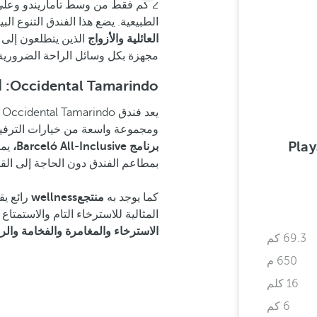
2 كم فقط من وسط تاماريندو وعلى
الطبيعية. يضع هذا الفندق التنوع ال
العائلية والأزواج
الذين يتطلعون إلى 
مجهزة بكل وسائل الراحة الضرورية
Occidental Tamarindo: الفندق الوحيد الشامل كليًا في تاماريندو
يعد فندق Occidental Tamarindo
ومجموعة واسعة من خيارات الترفيه 
Play
برنامج Barceló All-Inclusive،
يمك
بمطاعم الفندق دون الحاجة إلى ال
كما يوجد به
منتجعwellness
رائع ي
المثالية للاسترخاء التام والاستمتاع بإجازة لا تُنسى. فندق do
الاسترخاء والمغامرة والفخامة والرا
69.3 كم
650 م
16 كلم
6 كم