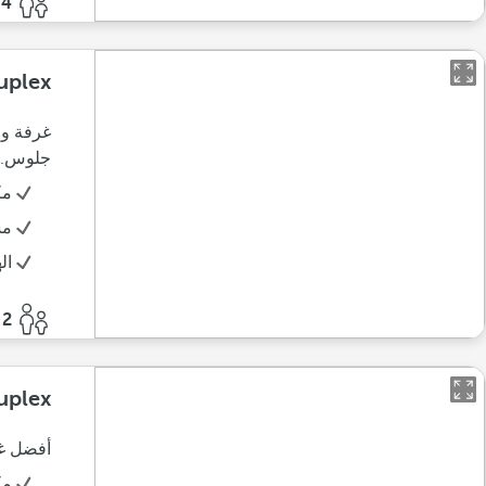
4 أفراد
uplex
غرفة وا
جلوس.
مك
مس
ال
2 أفراد
uplex
أفضل غر
مك