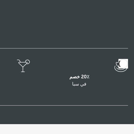
20٪ خصم
في سبا