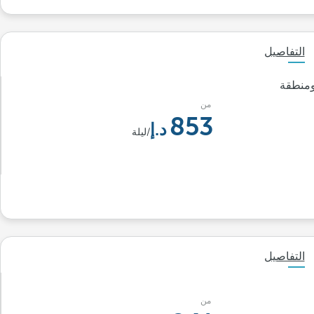
التفاصيل
ومنطقة
من
853
/ليلة
التفاصيل
من