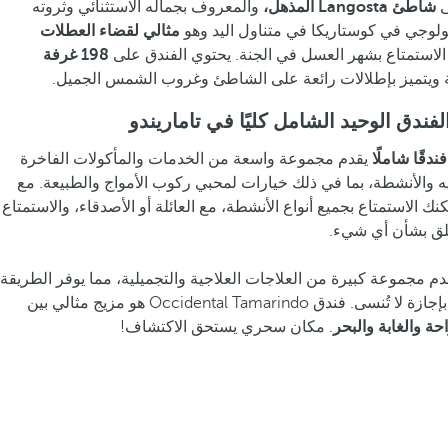
شاطئ Langosta المذهل،
والمعروف بجماله الاستثنائي وثروته
بيولوجي في كوستاريكا في متناول اليد وهو
مثالي لقضاء العطلات
الاستمتاع بشهر العسل في الجنة. يحتوي الفندق على
198 غرفة
 ويتميز بإطلالات رائعة على الشاطئ وغروب الشمس الجميل.
فندقًا شاملًا
يقدم مجموعة واسعة من الخدمات والمأكولات الفاخرة
والأنشطة، بما في ذلك خيارات لمحبي ركوب الأمواج والطبيعة. مع
نك الاستمتاع بجميع أنواع الأنشطة، مع العائلة أو الأصدقاء، والاستمتاع
قلق بشأن أي شيء.
قدم مجموعة كبيرة من العلاجات العلاجية والتجميلية، مما يوفر الطريقة
Occidental Tamarin هو مزيج مثالي بين
حة والغابة والبحر
. مكان سحري يستحق الاكتشاف!