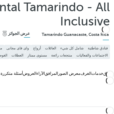
tal Tamarindo - All
أضف إلى المفضلة
شاهد المزيد من الصور ومقاطع الفيديو
Inclusive
عرض الجوائز
Tamarindo Guanacaste, Costa Rica
فنادق شاطئية
شامل كل شيء
العائلات
أزواج
واى فاى مجانى
من
الاجتماعات والفعاليات
منتجعات رائعة
مستوى ممتاز
العطلات
الغو
الفندق
خدمات
الغرف
معرض الصور
المرافق
الآراء
العروض
أسئلة متكررة