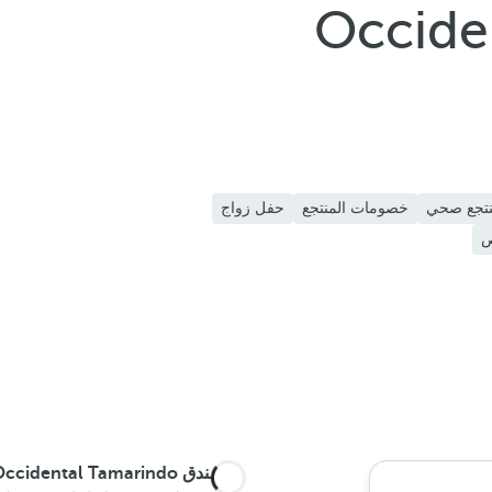
Occiden
تجع صحي
خصومات المنتجع
حفل زواج
ص
يقع
فندق Occidental Tamarindo ذو الخمس نجوم