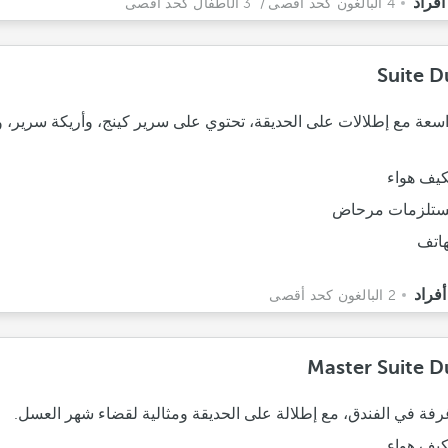
4 البالغون كحد أقصى
/ 3 الأطفال كحد أقصى
Suite D
سعة مع إطلالات على الحديقة، تحتوي على سرير كينج، وأريكة سرير، 
يف هواء
تلزمات مرحاض
هاتف
2 البالغون كحد أقصى
Master Suite D
فة في الفندق، مع إطلالة على الحديقة ومثالية لقضاء شهر العسل.
يف هواء