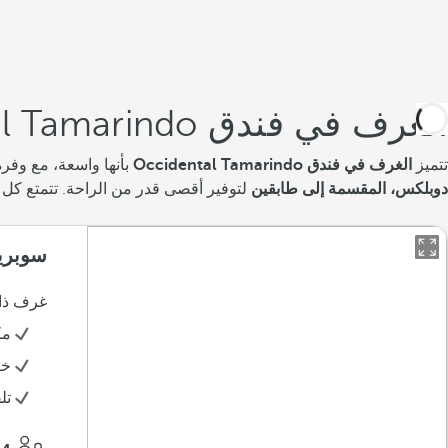
الغرف في فندق Occidental Tamarindo
تتميز
الغرف في فندق Occidental Tamarindo
بأنها واسعة، مع وفرة
دوبلكس، المقسمة إلى طابقين
لتوفير أقصى قدر من الراحة. تتمتع كل 
سوبري
غرف ذات إطلا
مك
خز
تل