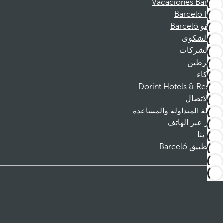
Vacaciones Barceló
Barceló Films
موظفو Barceló
قناة الشكوى
الشركات
المنخرطين
الشركاء
Dorint Hotels & Resorts
الاتصال
الأسئلة المتداولة والمساعدة
الحجز عبر الهاتف
اتصل بنا
تطبيق Barceló
تنزيل