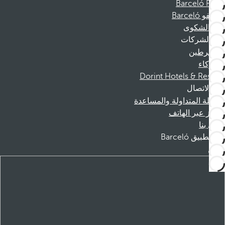
Barceló Films
موظفو Barceló
قناة الشكوى
الشركات
المنخرطين
الشركاء
Dorint Hotels & Resorts
الاتصال
الأسئلة المتداولة والمساعدة
الحجز عبر الهاتف
اتصل بنا
تطبيق Barceló
تنزيل