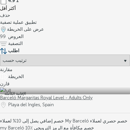
4.9
1
أكثر
أقل
حذف
تطبيق عملية تصفية
عرض على الخريطة
العروض
99
التصفية
اطلب
مقارنة
الخريطة
قارن
الإقامة الكاملة
Barceló Margaritas Royal Level - Adults Only
Playa del Ingles, Spain
خصم حصري لعملاء
خصم إضافي يصل إلى 10% لعملاء My Barceló
10٪ خصم مكافأة مع الرمز الترويجي
my Barceló