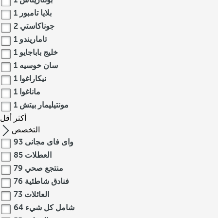
بونتاريناس
1
بلايا تامبور
1
جوناكاستي
2
تاماريندو
1
خليج باباجايو
1
سان خوسيه
1
نيكاراغوا
1
ماناغوا
1
مونتيليمار بيتش
1
أكثر
أقل
التخصص
واى فاى مجانى
93
العطلات
85
منتجع صحي
79
فنادق شاطئية
76
العائلات
73
شامل كل شيء
64