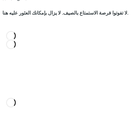
لا تفوتوا فرصة الاستمتاع بالصيف. لا يزال بإمكانك العثور عليه هنا.
بعض فصول الصيف لا تُنسى. هذا سيصنع التاريخ.
كسوف الشمس في 12 أغسطس.
اطلع على التجارب