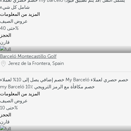
يشمل النقل (قد يتم تطبيق قيود)
خصم حصري لعملاء my Barceló
شامل كل شيء
المزيد من المعلومات
عروض الصيف
40%
حتى
الحجز
قارن
Barceló Montecastillo Golf
Jerez de la Frontera, Spain
خصم حصري لعملاء
خصم إضافي يصل إلى 10% لعملاء My Barceló
10٪ خصم مكافأة مع الرمز الترويجي
my Barceló
المزيد من المعلومات
عروض الصيف
10%
حتى
الحجز
قارن