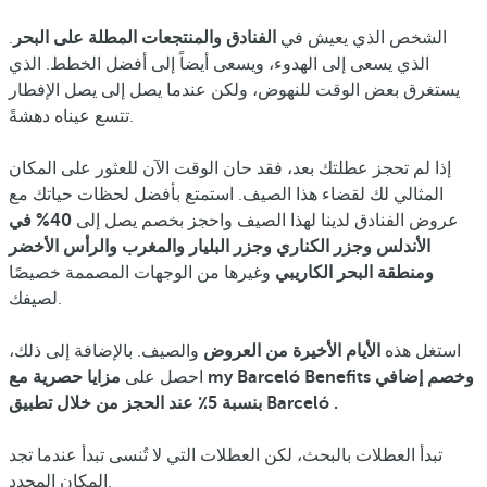
الشخص الذي يعيش في
الفنادق والمنتجعات المطلة على البحر
.
الذي يسعى إلى الهدوء، ويسعى أيضاً إلى أفضل الخطط. الذي
يستغرق بعض الوقت للنهوض، ولكن عندما يصل إلى يصل الإفطار
تتسع عيناه دهشةً.
إذا لم تحجز عطلتك بعد، فقد حان الوقت الآن للعثور على المكان
المثالي لك لقضاء هذا الصيف. استمتع بأفضل لحظات حياتك مع
عروض الفنادق لدينا لهذا الصيف واحجز بخصم
يصل إلى
40% في
الأندلس وجزر الكناري وجزر البليار والمغرب والرأس الأخضر
ومنطقة البحر الكاريبي
وغيرها من الوجهات المصممة خصيصًا
لصيفك.
استغل هذه
الأيام الأخيرة من العروض
والصيف. بالإضافة إلى ذلك،
وخصم إضافي
مزايا حصرية مع my Barceló Benefits
احصل على
بنسبة 5٪ عند الحجز من خلال تطبيق Barceló .
تبدأ العطلات بالبحث، لكن العطلات التي لا تُنسى تبدأ عندما تجد
المكان المحدد.