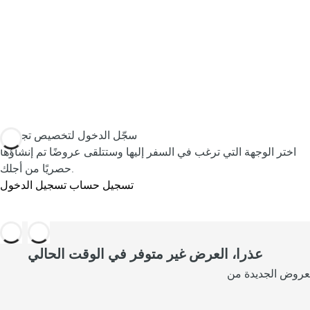
د
م
ة
أ
ق
سجّل الدخول لتخصيص تجربتك
ر
اختر الوجهة التي ترغب في السفر إليها وستتلقى عروضًا تم إنشاؤها
ب
حصريًا من أجلك.
تسجيل حساب
تسجيل الدخول
م
م
ا
عذرا، العرض غير متوفر في الوقت الحالي
ت
ظ