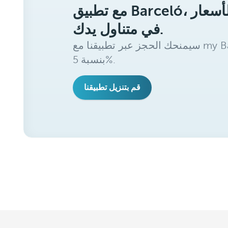
مع تطبيق Barceló، ستحصل على أفضل الأسعار
في متناول يدك.
سيمنحك الحجز عبر تطبيقنا مع my Barceló Benefits خصمًا إضافيًا
بنسبة 5%.
قم بتنزيل تطبيقنا