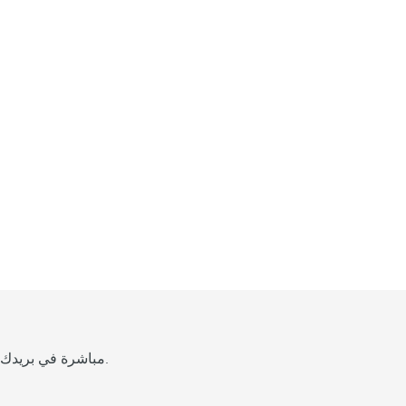
ل
ا
س
ت
م
ت
ا
ع
ب
ا
ل
اشترك واستقبل العروض الجديدة من Barcelo.com مباشرة في بريدك الإلكتروني. أفضل الفنادق بنقود أقل.
ص