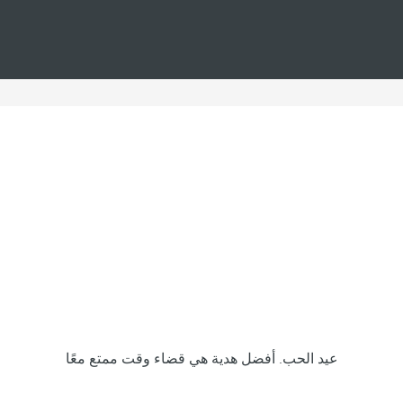
ق
م
ب
إ
ن
ش
ا
ء
ذ
ك
ر
ي
ا
ت
د
ا
ئ
م
ة
ا
عيد الحب. أفضل هدية هي قضاء وقت ممتع معًا
ل