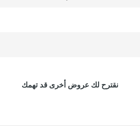
ع
ك
م
ش
ا
ه
د
ة
ا
ل
نقترح لك عروض أخرى قد تهمك
ع
ر
و
ض