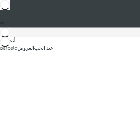
ك
ا
ل
س
أنت في
ي
عيد الحب
العروض
Barceló
ا
ح
ي
ة
ا
ل
ق
ا