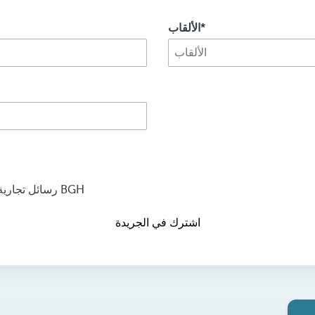
الألقاب
أوافق أن يرسل لي BGH رسائل تجارية عبر كل الوسائل حول منتجات وخدمات BGH
اشترك في الجريدة