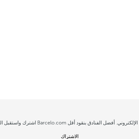
م
د
ن
ا
ل
ت
ي
ت
ب
ق
ى
م
الاشتراك