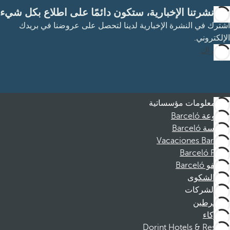
مع نشرتنا الإخبارية، ستكون دائمًا على اطلاع بكل شيء
اشترك في النشرة الإخبارية لدينا لتحصل على عروضنا في بريدك
الإلكتروني.
الاشتراك
معلومات مؤسساتية
مجموعة Barceló
مؤسسة Barceló
Vacaciones Barceló
Barceló Films
موظفو Barceló
قناة الشكوى
الشركات
المنخرطين
الشركاء
Dorint Hotels & Resorts