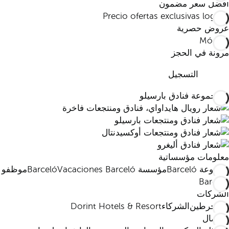
أفضل سعر مضمون
عروض حصرية
مرونة في الحجز
التسجيل
معلومات مؤسساتية
مجموعة Barceló
مؤسسة Barceló
Vacaciones Barceló
موظفو
Barceló
الشركات
المنخرطين
الشركاء
Dorint Hotels & Resort
الاتصال