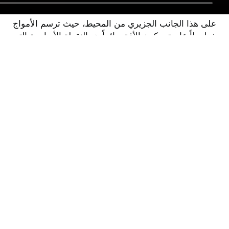
على هذا الجانب الجزيري من المحيط، حيث ترسم الأمواج
خطوطاً عابرة ويكون الأفق دائماً هو النقطة الأساسية التي
ترشدنا، يدعوك أوشن هاوس للتوقف وإعادة الاتصال بذلك الإيقاع
المحيطي الشافي.
الخدمات المتاحة
مركز أوشن هاوس
كوراليس للعافية في منتجع
رويال هايداواي كوراليس
يُلهمنا المحيط الأطلسي بعمق: فإيقاعه ينظم
النبض، والملح واليود يشفيان ويعيدان التوازن إلى
بشرتنا وجسمنا. يمثل هذا المكان حدوداً ومخرجاً في
آن واحد لعقولنا. نحن نُجلّ المحيط كسكان جزر،
وهنا نريد أن نشاركه: نحن نعتني بكم، وننقل إليكم
فوائده ونشاركها معكم حتى نتمكن معًا من الاعتناء