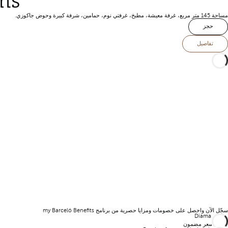
ms
مساحة 145 متر مربع، غرفة معيشة، مطبخ، غرفتي نوم، حمامين، شرفة كبيرة وحوض جاكوزي.
حجز
تفاصيل
سجّل الآن واحصل على خصومات ومزايا حصرية من برنامج my Barceló Benefits
أفضل سعر مضمون