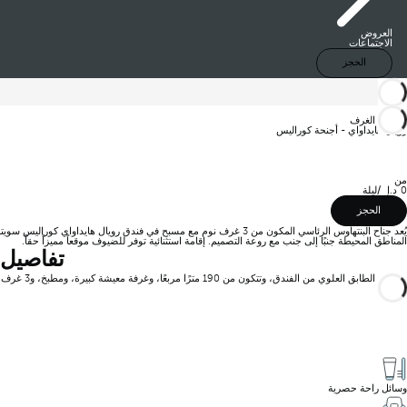
العروض
الاجتماعات
الحجز
العودة
1 من 0 الغرف
رويال هايداواي - أجنحة كوراليس
من
0
/ليلة
الحجز
المناطق المحيطة جنبًا إلى جنب مع روعة التصميم. إقامة استثنائية توفر للضيوف موقعاً مميزاً حقاً.
تفاصيل جنا
تقع في الطابق العلوي من الفندق، وتتكون من 190 مترًا مربعًا، وغرفة معيشة كبيرة، ومطبخ، و3 غرف نوم، و3 حمامات، وشرفتين ضخمتين مع مناطق جلوس مختلفة، وشرفة تشمس، ومسبح خاص رائع مُدفأ.
وسائل راحة حصرية