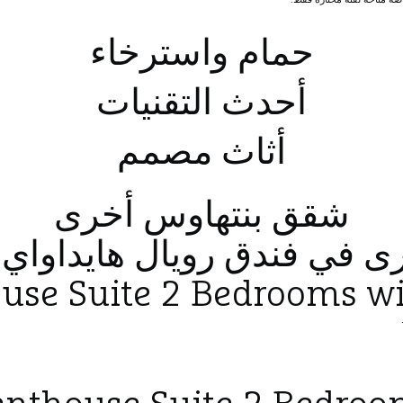
حمام واسترخاء
أحدث التقنيات
أثاث مصمم
شقق بنتهاوس أخرى
رى في فندق رويال هايداوا
use Suite 2 Bedrooms wi