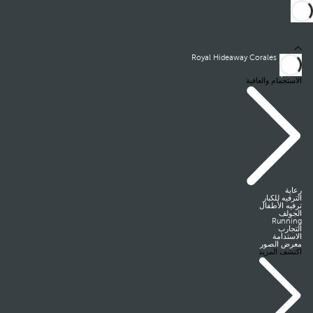
Royal Hideaway Corales Resort
غرف
الطعام
الاستجمام والعافية
رعاية
الترفيه للكبار
ترفيه الأطفال
الجولف
Running
التجارب
الاستدامة
معرض الصور
اكتشف المزيد