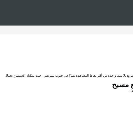
تهاوس الرئاسي المكون من 3 غرف نوم مع مسبح في فندق رويال هايداواي كوراليس سويتس إقامة لا مثيل لها: فهو مميز وجذاب وعصري وأنيق للغاية. تُصبح شرفاتها التي تبلغ مساحتها 100 متر مربع بلا شك واحدة من أكثر نقاط المشاهدة تميزًا في جنوب تينيريفي، حيث يمكنك الاستمتاع بجمال