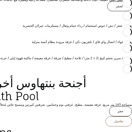
الحجز
مجفف شعر / دش / حوض استحمام / رداء حمام ونعال / مستلزمات جيرلان الحصرية
تكييف هواء / اتصال واي فاي / تلفزيون ذكي / غرفة مزودة بنظام أتمتة منزلية
أراجيح / سرير بحجم كينج (2 × 2 متر) / ثلاجة / مطبخ / شرفة / غرفة معيشة / ماكينة قهوة إيلي / خزنة
أجنحة بنتهاوس أخ
th Pool
بمساحة 145 متر مربع، غرفة معيشة، مطبخ، غرفتي نوم وحمامين، شرفتين كبيرتين ومسبح خاص مُدفأ.
حجز
تفاصيل