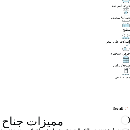
غرفة المعيشة
غسالة/ مجفف
مطبخ
إطلالات على البحر
حوض استحمام
شرفة/ تراس
مسبح خاص
See all
مميزات جناح البنتهاو
حلم حقيقي أصبح حقيقة، حيث الأناقة والفخامة عنصران أساسيان. مساحة راقية ومميزة مع خدمات خاص