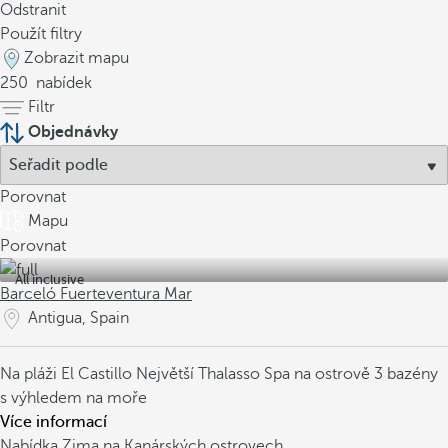
Odstranit
Použít filtry
Zobrazit mapu
250
nabídek
Filtr
Objednávky
Porovnat
Mapu
Porovnat
All inclusive
Barceló Fuerteventura Mar
Antigua, Spain
Na pláži El Castillo
Největší Thalasso Spa na ostrově
3 bazény
s výhledem na moře
Více informací
Nabídka Zima na Kanárských ostrovech