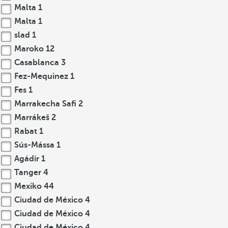
Malta
1
Malta
1
slad
1
Maroko
12
Casablanca
3
Fez-Mequinez
1
Fes
1
Marrakecha Safi
2
Marrákeš
2
Rabat
1
Sús-Mássa
1
Agádír
1
Tanger
4
Mexiko
44
Ciudad de México
4
Ciudad de México
4
Ciudad de México
4