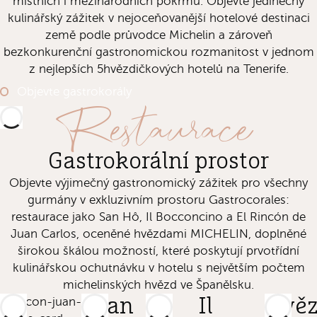
místních i mezinárodních pokrmů. Objevte jedinečný
kulinářský zážitek v nejoceňovanější hotelové destinaci
země podle průvodce Michelin a zároveň
bezkonkurenční gastronomickou rozmanitost v jednom
z nejlepších 5hvězdičkových hotelů na Tenerife.
Objevte gastrokorály
Restaurace
Gastrokorální prostor
Objevte výjimečný gastronomický zážitek pro všechny
gurmány v exkluzivním prostoru Gastrocorales:
restaurace jako San Hô, Il Bocconcino a El Rincón de
Juan Carlos, oceněné hvězdami MICHELIN, doplněné
širokou škálou možností, které poskytují prvotřídní
kulinářskou ochutnávku v hotelu s největším počtem
michelinských hvězd ve Španělsku.
San
Il
Hvěz