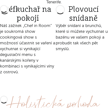
Tenerife.
Šéfkuchař na
Plovoucí
pokoji
snídaně
Náš zážitek „Chef in Room“
Výběr snídaní a brunchů,
je soukromá show
které si můžete vychutnat u
cookingová show s
bazénu ve vašem pokoji a
možností účastnit se vaření a
probudit tak všech pět
vychutnat si vynikající
smyslů.
degustační menu s
kanárskými kořeny v
Objevte tento zážitek
kombinaci s vynikajícími víny
z ostrovů.
Objevte tento zážitek
Holistická pohoda