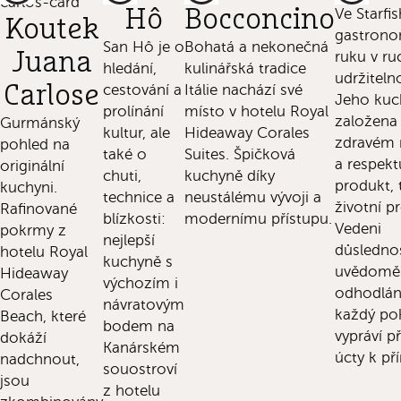
Hô
Bocconcino
Ve Starfis
Koutek
gastrono
San Hô je o
Bohatá a nekonečná
Juana
ruku v ru
hledání,
kulinářská tradice
udržitelno
Carlose
cestování a
Itálie nachází své
Jeho kuc
prolínání
místo v hotelu Royal
založena
Gurmánský
kultur, ale
Hideaway Corales
zdravém
pohled na
také o
Suites. Špičková
a respekt
originální
chuti,
kuchyně díky
produkt, 
kuchyni.
technice a
neustálému vývoji a
životní pr
Rafinované
blízkosti:
modernímu přístupu.
Vedeni
pokrmy z
nejlepší
důslednos
hotelu Royal
kuchyně s
uvědoměn
Hideaway
výchozím i
odhodlán
Corales
návratovým
každý p
Beach, které
bodem na
vypráví p
dokáží
Kanárském
úcty k př
nadchnout,
souostroví
jsou
z hotelu