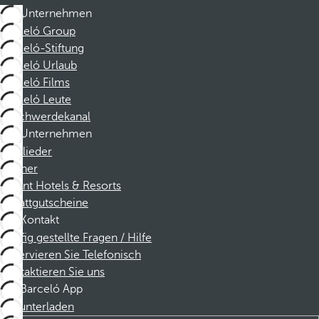
Unternehmen
Barceló Group
Barceló-Stiftung
Barceló Urlaub
Barceló Films
Barceló Leute
Beschwerdekanal
Unternehmen
Mitglieder
Partner
Dorint Hotels & Resorts
Rabattgutscheine
Kontakt
Häufig gestellte Fragen / Hilfe
Reservieren Sie Telefonisch
Kontaktieren Sie uns
Barceló App
Herunterladen