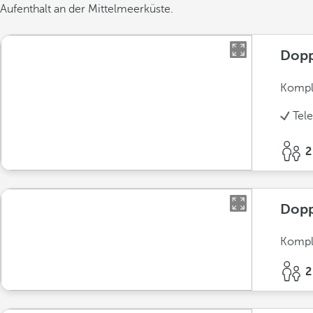
Aufenthalt an der Mittelmeerküste.
Dopp
Komple
Tel
2
Dopp
Komple
2