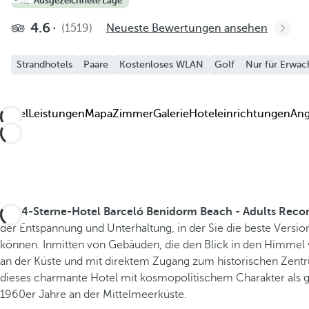
4.9
·
Ausgezeichnete Lage
4.6
(1519)
Neueste Bewertungen ansehen
Strandhotels
Paare
Kostenloses WLAN
Golf
Nur für Erwac
Hotel
Leistungen
Mapa
Zimmer
Galerie
Hoteleinrichtungen
An
Das
4-Sterne-Hotel Barceló Benidorm Beach - Adults Re
der Entspannung und Unterhaltung, in der Sie die beste Versio
können. Inmitten von Gebäuden, die den Blick in den Himmel
an der Küste und mit direktem Zugang zum historischen Zentr
dieses charmante Hotel mit kosmopolitischem Charakter als 
1960er Jahre an der Mittelmeerküste.