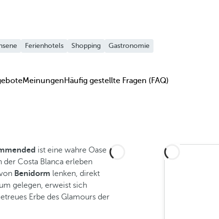
hsene
Ferienhotels
Shopping
Gastronomie
gebote
Meinungen
Häufig gestellte Fragen (FAQ)
commended
ist eine wahre Oase
n der Costa Blanca erleben
 von
Benidorm
lenken, direkt
um gelegen, erweist sich
getreues Erbe des Glamours der