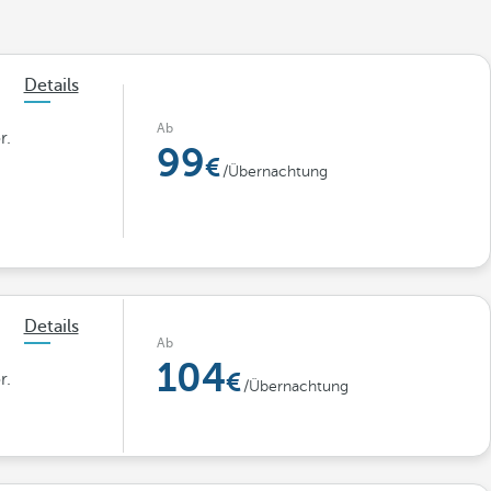
Details
Ab
r.
99
/Übernachtung
Details
Ab
104
r.
/Übernachtung