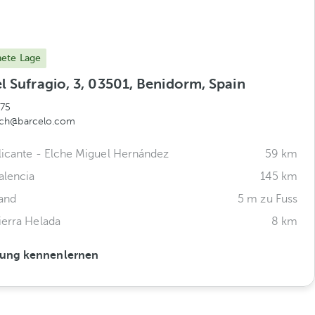
nete Lage
l Sufragio, 3, 03501, Benidorm, Spain
75
ch@barcelo.com
licante - Elche Miguel Hernández
59 km
alencia
145 km
and
5 m zu Fuss
ierra Helada
8 km
ung kennenlernen