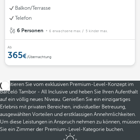
Balkon/Terrasse
Telefon
6 Personen
6 erwachsene max.
/ 5 kinder max.
Ab
365
/Übernachtung
Profitieren Sie vom exklusiven Premium-Level-Konzept im
Barceló Tambor - All Inclusive und heben Sie Ihren Aufenthalt
auf ein völlig neues Niveau. Genießen Sie ein einzigartiges
Erlebnis mit privaten Bereichen, individueller Betreuung,
ausgewählten Vorteilen und erstklassigen Annehmlichkeiten.
Um diese Leistungen in Anspruch nehmen zu können, müssen
Sie ein Zimmer der Premium-Level-Kategorie buchen.