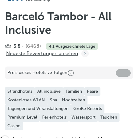
Zu Favoriten hinzufügen
Weitere Fotos und Videos ansehen
Barceló Tambor - All
Inclusive
3.8
(6468)
4.1
·
Ausgezeichnete Lage
Neueste Bewertungen ansehen
Preis dieses Hotels verfolgen
Strandhotels
All inclusive
Familien
Paare
Kostenloses WLAN
Spa
Hochzeiten
Tagungen und Veranstaltungen
Große Resorts
Premium Level
Ferienhotels
Wassersport
Tauchen
Casino