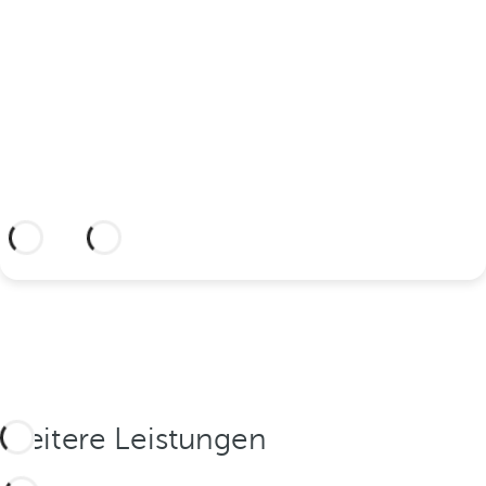
feiern?
Entdecken Sie einen idyllischen Ort und
ein Hotel, das Ihnen alles bietet, was Sie
brauchen, um Ihre Liebe zu verewigen.
Weitere Informationen
Weitere Leistungen