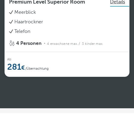
Premium Level Superior Room
Details
Meerblick
Haartrockner
Telefon
4 Personen
4 erwachsene max.
/ 3 kinder max.
Ab
281
/Übernachtung
Weiterlesen