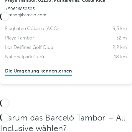
Playa Tambor, 01150, Puntarenas, Costa Rica
+50626830303
tambor@barcelo.com
Flughafen Cóbano (ACO)
9,3 km
Playa Tambor
32 m
Los Delfines Golf Club
2,2 km
Nationalpark Curú
18 km
Die Umgebung kennenlernen
Warum das Barceló Tambor – All
Inclusive wählen?