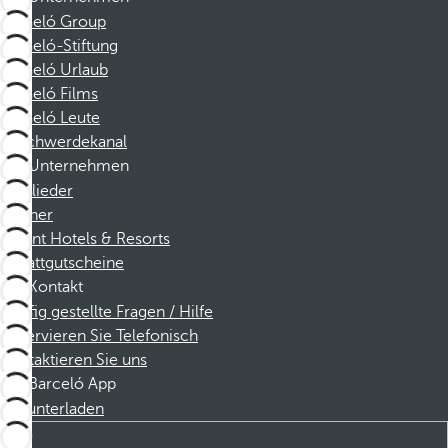
Barceló Group
Barceló-Stiftung
Barceló Urlaub
Barceló Films
Barceló Leute
Beschwerdekanal
Unternehmen
Mitglieder
Partner
Dorint Hotels & Resorts
Rabattgutscheine
Kontakt
Häufig gestellte Fragen / Hilfe
Reservieren Sie Telefonisch
Kontaktieren Sie uns
Barceló App
Herunterladen