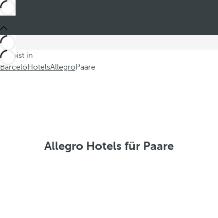
Du bist in
Barceló
Hotels
Allegro
Paare
Allegro Hotels für Paare