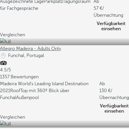
Ausgezeichnete Lage
Parkplatz
Tagungsraum
Ab
für Fachgespräche
57
/
Übernachtung
Verfügbarkeit
einsehen
Vergleichen
Allegro Madeira - Adults Only
Funchal, Portugal
4.5/5
1357 Bewertungen
Madeira World's Leading Island Destination
Ab
2021
RoofTop mit 360º Blick über
130
/
Funchal
Außenpool
Übernachtung
Verfügbarkeit
einsehen
Vergleichen