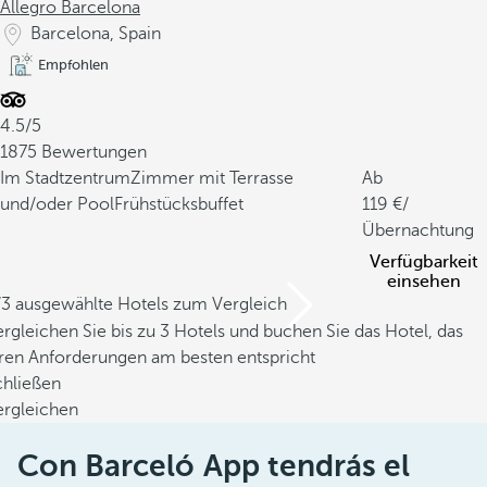
Allegro Barcelona
Barcelona, Spain
Empfohlen
4.5/5
1875 Bewertungen
Im Stadtzentrum
Zimmer mit Terrasse
Ab
und/oder Pool
Frühstücksbuffet
119
/
Übernachtung
Verfügbarkeit
einsehen
/3 ausgewählte Hotels zum Vergleich
rgleichen Sie bis zu 3 Hotels und buchen Sie das Hotel, das
hren Anforderungen am besten entspricht
chließen
ergleichen
Con Barceló App tendrás el