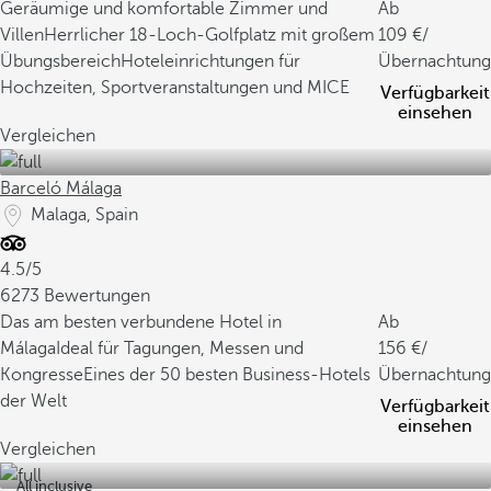
Geräumige und komfortable Zimmer und
Ab
Villen
Herrlicher 18-Loch-Golfplatz mit großem
109
/
Übungsbereich
Hoteleinrichtungen für
Übernachtung
Hochzeiten, Sportveranstaltungen und MICE
Verfügbarkeit
einsehen
Vergleichen
Barceló Málaga
Malaga, Spain
4.5/5
6273 Bewertungen
Das am besten verbundene Hotel in
Ab
Málaga
Ideal für Tagungen, Messen und
156
/
Kongresse
Eines der 50 besten Business-Hotels
Übernachtung
der Welt
Verfügbarkeit
einsehen
Vergleichen
All inclusive