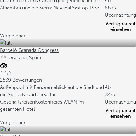
Im Zentrum von Granada gelegen
Blick auf die
Ab
Alhambra und die Sierra Nevada
Rooftop-Pool
86
/
Übernachtung
Verfügbarkeit
einsehen
Vergleichen
Barceló Granada Congress
Granada, Spain
4.4/5
2539 Bewertungen
Außenpool mit Panoramablick auf die Stadt und
Ab
die Sierra Nevada
Ideal für
72
/
Geschäftsreisen
Kostenfreies WLAN im
Übernachtung
gesamten Hotel
Verfügbarkeit
einsehen
Vergleichen