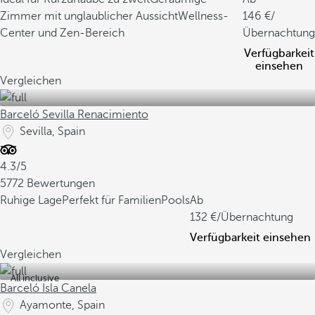
Zimmer mit unglaublicher Aussicht
Wellness-
146
/
Center und Zen-Bereich
Übernachtung
Verfügbarkeit
einsehen
Vergleichen
Barceló Sevilla Renacimiento
Sevilla, Spain
4.3/5
5772 Bewertungen
Ruhige Lage
Perfekt für Familien
Pools
Ab
132
/Übernachtung
Verfügbarkeit einsehen
Vergleichen
All inclusive
Barceló Isla Canela
Ayamonte, Spain