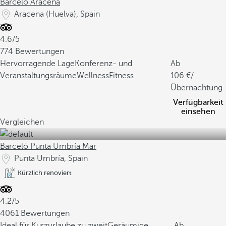
Barceló Aracena
Aracena (Huelva), Spain
4.6/5
774 Bewertungen
Hervorragende Lage
Konferenz- und
Ab
Veranstaltungsräume
WellnessFitness
106
/
Übernachtung
Verfügbarkeit
einsehen
Vergleichen
Barceló Punta Umbría Mar
Punta Umbría, Spain
Kürzlich renoviert
4.2/5
4061 Bewertungen
Ideal für Kurzurlaube zu zweit
Geräumige
Ab