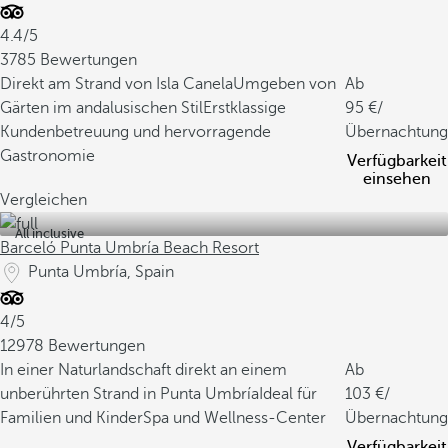
4.4/5
3785 Bewertungen
Direkt am Strand von Isla Canela
Umgeben von
Ab
Gärten im andalusischen Stil
Erstklassige
95
/
Kundenbetreuung und hervorragende
Übernachtung
Gastronomie
Verfügbarkeit
einsehen
Vergleichen
All inclusive
Barceló Punta Umbría Beach Resort
Punta Umbría, Spain
4/5
12978 Bewertungen
In einer Naturlandschaft direkt an einem
Ab
unberührten Strand in Punta Umbría
Ideal für
103
/
Familien und Kinder
Spa und Wellness-Center
Übernachtung
Verfügbarkeit