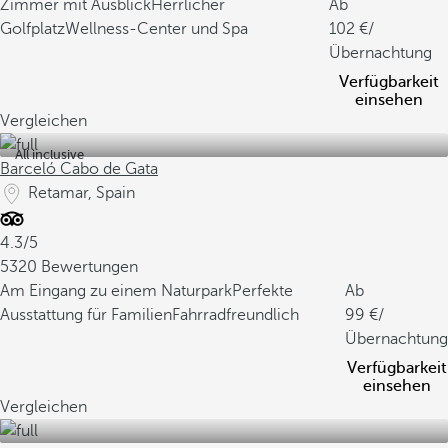
Zimmer mit Ausblick
Herrlicher
Ab
Golfplatz
Wellness-Center und Spa
102
/
Übernachtung
Verfügbarkeit
einsehen
Vergleichen
All inclusive
Barceló Cabo de Gata
Retamar, Spain
4.3/5
5320 Bewertungen
Am Eingang zu einem Naturpark
Perfekte
Ab
Ausstattung für Familien
Fahrradfreundlich
99
/
Übernachtung
Verfügbarkeit
einsehen
Vergleichen