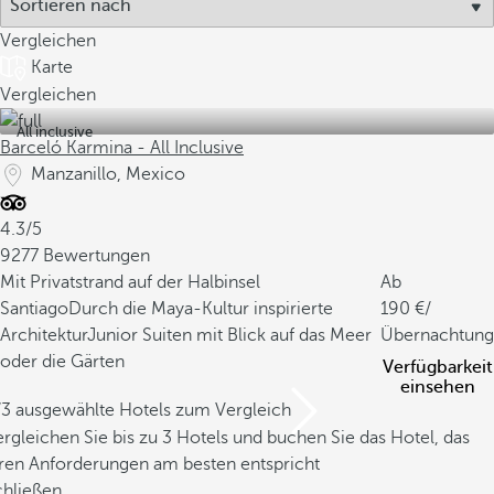
Vergleichen
Karte
Vergleichen
All inclusive
Barceló Karmina - All Inclusive
Manzanillo, Mexico
4.3/5
9277 Bewertungen
Mit Privatstrand auf der Halbinsel
Ab
Santiago
Durch die Maya-Kultur inspirierte
190
/
Architektur
Junior Suiten mit Blick auf das Meer
Übernachtung
oder die Gärten
Verfügbarkeit
einsehen
/3 ausgewählte Hotels zum Vergleich
rgleichen Sie bis zu 3 Hotels und buchen Sie das Hotel, das
hren Anforderungen am besten entspricht
chließen