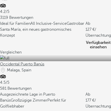
e
g
4.2/5
i
3119 Bewertungen
o
Ideal für Familien
All Inclusive-Service
Gastrobar
Ab
n
Santa María, ein neues gastronomisches
127
/
w
Konzept
Übernachtung
i
Verfügbarkeit
d
einsehen
e
Vergleichen
r
s
Occidental Puerto Banús
p
Malaga, Spain
i
e
4.5/5
g
581 Bewertungen
e
Ausgezeichnete Lage in Puerto
Ab
l
Banús
Großzügige Zimmer
Perfekt für
177
/
n
Golfliebhaber
Übernachtung
.