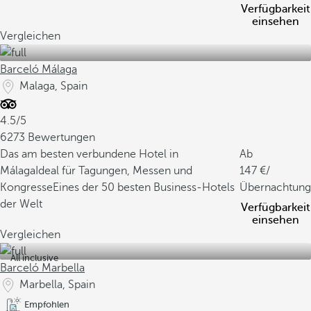
u
Verfügbarkeit
r
einsehen
e
Vergleichen
l
l
Barceló Málaga
e
Malaga, Spain
n
R
4.5/5
e
6273 Bewertungen
i
Das am besten verbundene Hotel in
Ab
c
Málaga
Ideal für Tagungen, Messen und
147
/
h
Kongresse
Eines der 50 besten Business-Hotels
Übernachtung
t
der Welt
Verfügbarkeit
u
einsehen
Vergleichen
m
d
All inclusive
Barceló Marbella
e
r
Marbella, Spain
R
Empfohlen