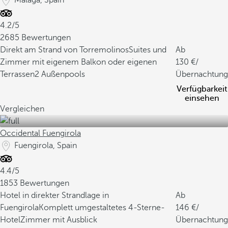
Malaga, Spain
h
m
4.2/5
ä
2685 Bewertungen
c
Direkt am Strand von Torremolinos
Suites und
Ab
k
Zimmer mit eigenem Balkon oder eigenen
130
/
e
Terrassen
2 Außenpools
Übernachtung
r
Verfügbarkeit
,
einsehen
d
Vergleichen
i
e
Occidental Fuengirola
d
Fuengirola, Spain
e
n
4.4/5
k
1853 Bewertungen
u
Hotel in direkter Strandlage in
Ab
l
Fuengirola
Komplett umgestaltetes 4-Sterne-
146
/
t
Hotel
Zimmer mit Ausblick
Übernachtung