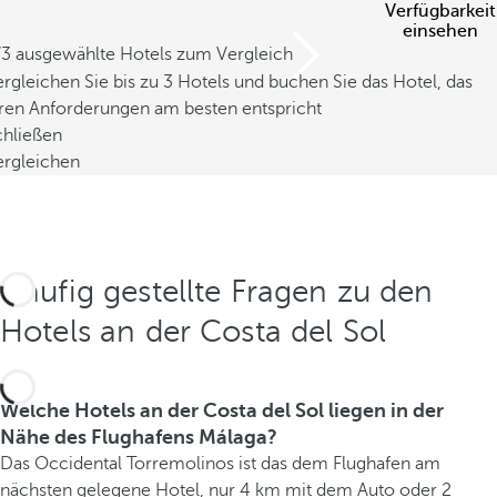
Verfügbarkeit
Z
einsehen
u
/3 ausgewählte Hotels zum Vergleich
d
rgleichen Sie bis zu 3 Hotels und buchen Sie das Hotel, das
e
hren Anforderungen am besten entspricht
n
chließen
b
ergleichen
e
k
a
n
Häufig gestellte Fragen zu den
n
t
Hotels an der Costa del Sol
e
s
t
Welche Hotels an der Costa del Sol liegen in der
e
Nähe des Flughafens Málaga?
n
Das Occidental Torremolinos ist das dem Flughafen am
G
nächsten gelegene Hotel, nur 4 km mit dem Auto oder 2