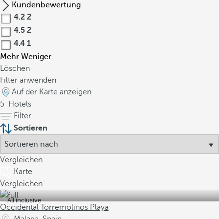
t
Kundenbewertung
e
4.2
2
t
4.5
2
e
4.4
1
i
Mehr
Weniger
n
Löschen
z
Filter anwenden
i
Auf der Karte anzeigen
g
5
Hotels
a
Filter
r
Sortieren
t
i
g
Vergleichen
e
Karte
G
Vergleichen
e
All inclusive
s
Occidental Torremolinos Playa
c