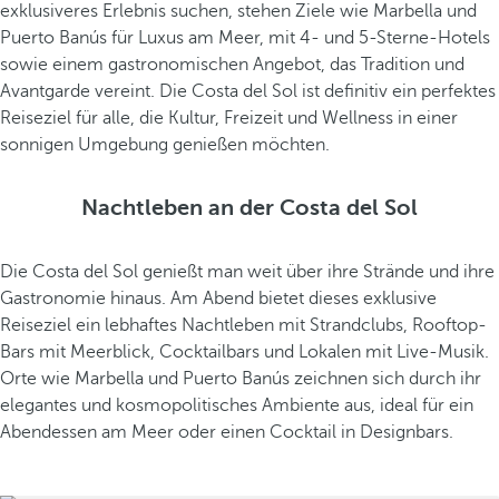
exklusiveres Erlebnis suchen, stehen Ziele wie Marbella und
l
Puerto Banús für Luxus am Meer, mit 4- und 5-Sterne-Hotels
u
sowie einem gastronomischen Angebot, das Tradition und
s
Avantgarde vereint. Die Costa del Sol ist definitiv ein perfektes
i
Reiseziel für alle, die Kultur, Freizeit und Wellness in einer
s
sonnigen Umgebung genießen möchten.
c
h
e
Nachtleben an der Costa del Sol
r
G
Die Costa del Sol genießt man weit über ihre Strände und ihre
a
Gastronomie hinaus. Am Abend bietet dieses exklusive
z
Reiseziel ein lebhaftes Nachtleben mit Strandclubs, Rooftop-
p
Bars mit Meerblick, Cocktailbars und Lokalen mit Live-Musik.
a
Orte wie Marbella und Puerto Banús zeichnen sich durch ihr
c
elegantes und kosmopolitisches Ambiente aus, ideal für ein
h
Abendessen am Meer oder einen Cocktail in Designbars.
o
.