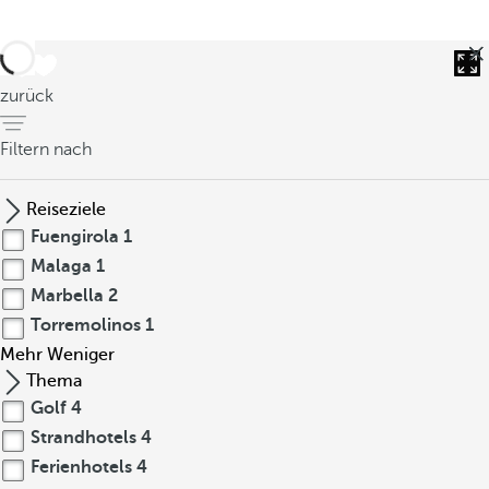
i
t
i
zurück
o
n
Filtern nach
m
i
t
Reiseziele
a
Fuengirola
1
n
Malaga
1
d
Marbella
2
a
Torremolinos
1
l
Mehr
Weniger
u
Thema
s
Golf
4
i
Strandhotels
4
s
c
Ferienhotels
4