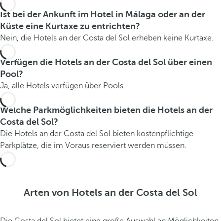
i
Ist bei der Ankunft im Hotel in Málaga oder an der
e
Küste eine Kurtaxe zu entrichten?
r
Nein, die Hotels an der Costa del Sol erheben keine Kurtaxe.
t
e
Verfügen die Hotels an der Costa del Sol über einen
r
Pool?
F
Ja, alle Hotels verfügen über Pools.
i
s
Welche Parkmöglichkeiten bieten die Hotels an der
c
Costa del Sol?
h
Die Hotels an der Costa del Sol bieten kostenpflichtige
,
Parkplätze, die im Voraus reserviert werden müssen.
a
m
S
t
Arten von Hotels an der Costa del Sol
r
a
n