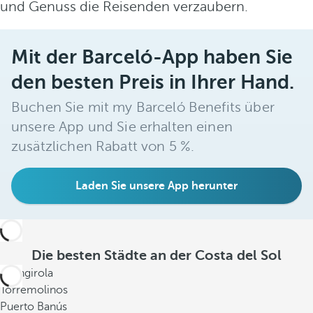
und Genuss die Reisenden verzaubern.
ü
r
F
Mit der Barceló-App haben Sie
e
den besten Preis in Ihrer Hand.
i
n
Buchen Sie mit my Barceló Benefits über
s
unsere App und Sie erhalten einen
c
zusätzlichen Rabatt von 5 %.
h
m
e
Laden Sie unsere App herunter
c
k
e
r
Die besten Städte an der Costa del Sol
.
Fuengirola
I
Torremolinos
h
Puerto Banús