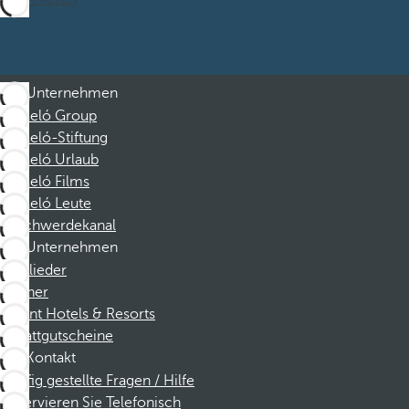
Unternehmen
Barceló Group
Barceló-Stiftung
Barceló Urlaub
Barceló Films
Barceló Leute
Beschwerdekanal
Unternehmen
Mitglieder
Partner
Dorint Hotels & Resorts
Rabattgutscheine
Kontakt
Häufig gestellte Fragen / Hilfe
Reservieren Sie Telefonisch