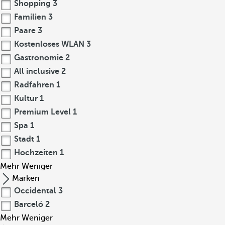
h
Shopping
3
e
Familien
3
n
Paare
3
E
Kostenloses WLAN
3
i
Gastronomie
2
n
All inclusive
2
f
Radfahren
1
l
ü
Kultur
1
s
Premium Level
1
s
Spa
1
e
Stadt
1
n
Hochzeiten
1
u
Mehr
Weniger
n
Marken
d
Occidental
3
b
Barceló
2
i
Mehr
e
Weniger