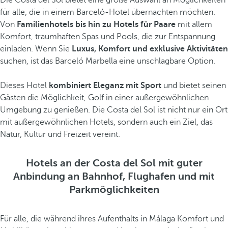
Die Costa del Sol bietet eine große Auswahl an Möglichkeiten
d
für alle, die in einem Barceló-Hotel übernachten möchten.
ü
Von
Familienhotels bis hin zu Hotels für Paare
mit allem
b
Komfort, traumhaften Spas und Pools, die zur Entspannung
e
einladen. Wenn Sie
Luxus, Komfort und exklusive
Aktivitäten
r
suchen, ist das Barceló Marbella eine unschlagbare Option.
d
e
Dieses Hotel
kombiniert Eleganz mit Sport
und bietet seinen
m
Gästen die Möglichkeit, Golf in einer außergewöhnlichen
F
Umgebung zu genießen. Die Costa del Sol ist nicht nur ein Ort
e
mit außergewöhnlichen Hotels, sondern auch ein Ziel, das
u
Natur, Kultur und Freizeit vereint.
e
r
Hotels an der Costa del Sol mit guter
g
Anbindung an Bahnhof, Flughafen und mit
e
Parkmöglichkeiten
g
r
i
Für alle, die während ihres Aufenthalts in Málaga Komfort und