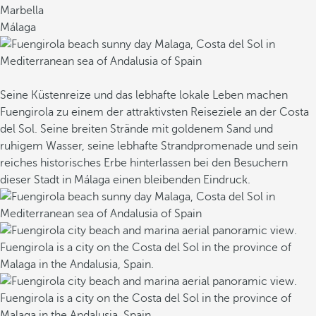
r
Marbella
e
Málaga
G
a
s
t
Seine Küstenreize und das lebhafte lokale Leben machen
r
Fuengirola zu einem der attraktivsten Reiseziele an der Costa
o
del Sol. Seine breiten Strände mit goldenem Sand und
n
ruhigem Wasser, seine lebhafte Strandpromenade und sein
o
reiches historisches Erbe hinterlassen bei den Besuchern
m
dieser Stadt in Málaga einen bleibenden Eindruck.
i
e
k
o
m
b
i
n