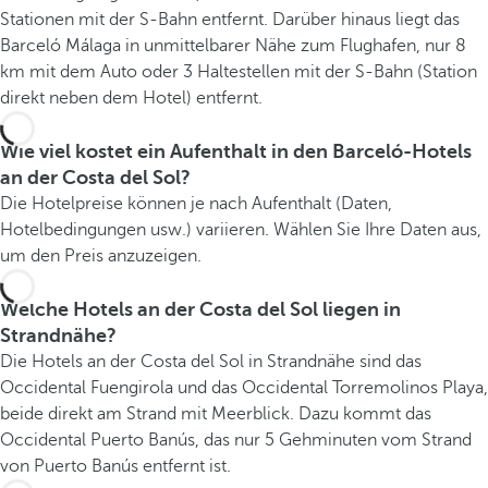
e
Stationen mit der S-Bahn entfernt. Darüber hinaus liegt das
r
Barceló Málaga in unmittelbarer Nähe zum Flughafen, nur 8
i
km mit dem Auto oder 3 Haltestellen mit der S-Bahn (Station
c
direkt neben dem Hotel) entfernt.
h
t
Wie viel kostet ein Aufenthalt in den Barceló-Hotels
e
an der Costa del Sol?
n
Die Hotelpreise können je nach Aufenthalt (Daten,
z
Hotelbedingungen usw.) variieren. Wählen Sie Ihre Daten aus,
ä
um den Preis anzuzeigen.
h
l
Welche Hotels an der Costa del Sol liegen in
e
Strandnähe?
n
Die Hotels an der Costa del Sol in Strandnähe sind das
f
Occidental Fuengirola und das Occidental Torremolinos Playa,
r
beide direkt am Strand mit Meerblick. Dazu kommt das
i
Occidental Puerto Banús, das nur 5 Gehminuten vom Strand
t
von Puerto Banús entfernt ist.
t