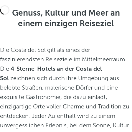
l
S
Genuss, Kultur und Meer an
o
einem einzigen Reiseziel
l
i
s
t
Die Costa del Sol gilt als eines der
e
faszinierendsten Reiseziele im Mittelmeerraum.
i
n
Die
4-Sterne-Hotels an der Costa del
P
Sol
zeichnen sich durch ihre Umgebung aus:
a
belebte Straßen, malerische Dörfer und eine
r
a
exquisite Gastronomie, die dazu einlädt,
d
einzigartige Orte voller Charme und Tradition zu
i
entdecken. Jeder Aufenthalt wird zu einem
e
s
unvergesslichen Erlebnis, bei dem Sonne, Kultur
f