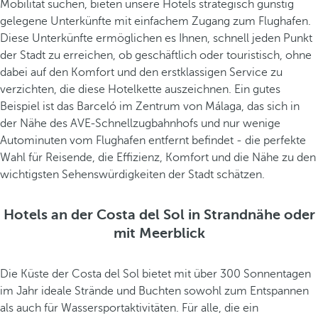
l
Mobilität suchen, bieten unsere Hotels strategisch günstig
l
gelegene Unterkünfte mit einfachem Zugang zum Flughafen.
t
Diese Unterkünfte ermöglichen es Ihnen, schnell jeden Punkt
e
der Stadt zu erreichen, ob geschäftlich oder touristisch, ohne
S
dabei auf den Komfort und den erstklassigen Service zu
a
verzichten, die diese Hotelkette auszeichnen. Ein gutes
r
Beispiel ist das Barceló im Zentrum von Málaga, das sich in
d
der Nähe des AVE-Schnellzugbahnhofs und nur wenige
i
Autominuten vom Flughafen entfernt befindet - die perfekte
n
Wahl für Reisende, die Effizienz, Komfort und die Nähe zu den
e
wichtigsten Sehenswürdigkeiten der Stadt schätzen.
n
u
Hotels an der Costa del Sol in Strandnähe oder
n
mit Meerblick
d
a
Die Küste der Costa del Sol bietet mit über 300 Sonnentagen
n
im Jahr ideale Strände und Buchten sowohl zum Entspannen
d
als auch für Wassersportaktivitäten. Für alle, die ein
a