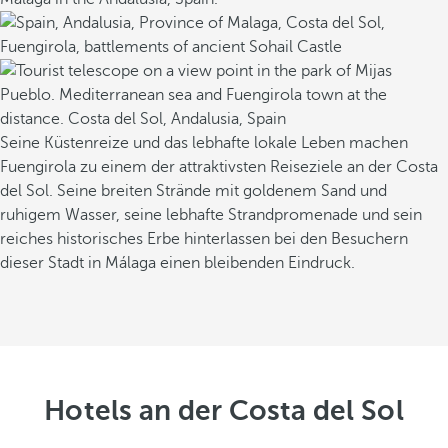
i
e
r
t
m
e
Seine Küstenreize und das lebhafte lokale Leben machen
d
Fuengirola zu einem der attraktivsten Reiseziele an der Costa
i
del Sol. Seine breiten Strände mit goldenem Sand und
t
ruhigem Wasser, seine lebhafte Strandpromenade und sein
e
reiches historisches Erbe hinterlassen bei den Besuchern
r
dieser Stadt in Málaga einen bleibenden Eindruck.
r
a
n
e
T
r
Hotels an der Costa del Sol
a
d