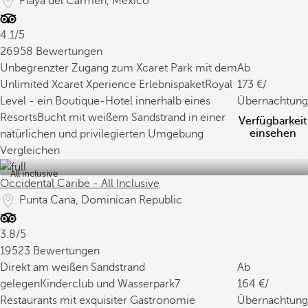
Playa del Carmen, Mexico
4.1/5
26958 Bewertungen
Unbegrenzter Zugang zum Xcaret Park mit dem
Ab
Unlimited Xcaret Xperience Erlebnispaket
Royal
173
/
Level - ein Boutique-Hotel innerhalb eines
Übernachtung
Resorts
Bucht mit weißem Sandstrand in einer
Verfügbarkeit
einsehen
natürlichen und privilegierten Umgebung
Vergleichen
All inclusive
Occidental Caribe - All Inclusive
Punta Cana, Dominican Republic
3.8/5
19523 Bewertungen
Direkt am weißen Sandstrand
Ab
gelegen
Kinderclub und Wasserpark
7
164
/
Restaurants mit exquisiter Gastronomie
Übernachtung