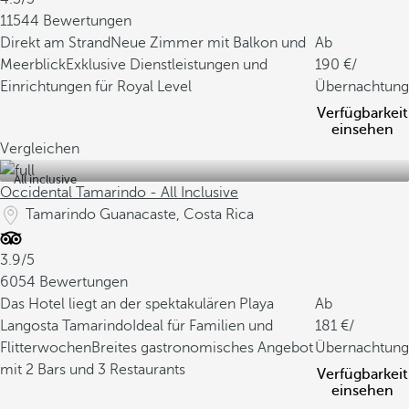
11544 Bewertungen
Direkt am Strand
Neue Zimmer mit Balkon und
Ab
Meerblick
Exklusive Dienstleistungen und
190
/
Einrichtungen für Royal Level
Übernachtung
Verfügbarkeit
einsehen
Vergleichen
All inclusive
Occidental Tamarindo - All Inclusive
Tamarindo Guanacaste, Costa Rica
3.9/5
6054 Bewertungen
Das Hotel liegt an der spektakulären Playa
Ab
Langosta Tamarindo
Ideal für Familien und
181
/
Flitterwochen
Breites gastronomisches Angebot
Übernachtung
mit 2 Bars und 3 Restaurants
Verfügbarkeit
einsehen