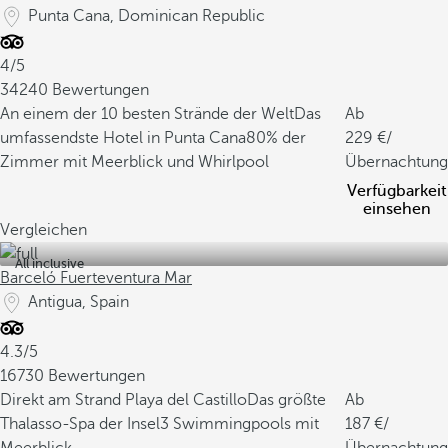
Punta Cana, Dominican Republic
4/5
34240 Bewertungen
An einem der 10 besten Strände der Welt
Das
Ab
umfassendste Hotel in Punta Cana
80% der
229
/
Zimmer mit Meerblick und Whirlpool
Übernachtung
Verfügbarkeit
einsehen
Vergleichen
All inclusive
Barceló Fuerteventura Mar
Antigua, Spain
4.3/5
16730 Bewertungen
Direkt am Strand Playa del Castillo
Das größte
Ab
Thalasso-Spa der Insel
3 Swimmingpools mit
187
/