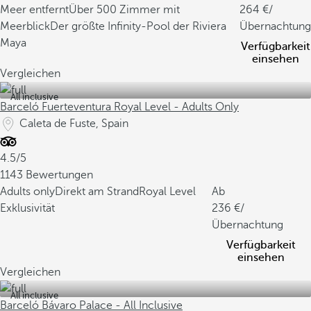
Meer entfernt
Über 500 Zimmer mit
264
/
Meerblick
Der größte Infinity-Pool der Riviera
Übernachtung
Maya
Verfügbarkeit
einsehen
Vergleichen
All inclusive
Barceló Fuerteventura Royal Level - Adults Only
Caleta de Fuste, Spain
4.5/5
1143 Bewertungen
Adults only
Direkt am Strand
Royal Level
Ab
Exklusivität
236
/
Übernachtung
Verfügbarkeit
einsehen
Vergleichen
All inclusive
Barceló Bávaro Palace - All Inclusive