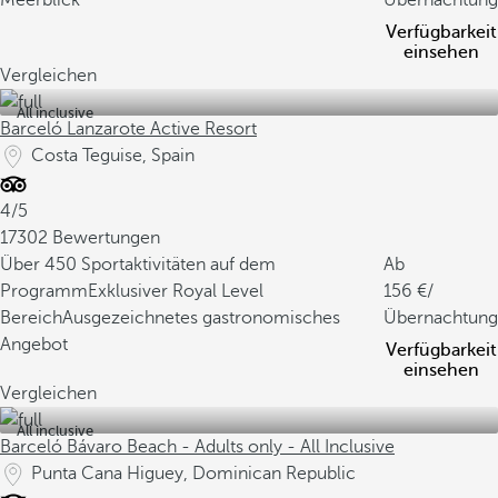
Meerblick
Übernachtung
Verfügbarkeit
einsehen
Vergleichen
All inclusive
Barceló Lanzarote Active Resort
Costa Teguise, Spain
4/5
17302 Bewertungen
Über 450 Sportaktivitäten auf dem
Ab
Programm
Exklusiver Royal Level
156
/
Bereich
Ausgezeichnetes gastronomisches
Übernachtung
Angebot
Verfügbarkeit
einsehen
Vergleichen
All inclusive
Barceló Bávaro Beach - Adults only - All Inclusive
Punta Cana Higuey, Dominican Republic