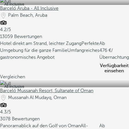
All inclusive
Barceló Aruba - All Inclusive
Palm Beach, Aruba
4.2/5
13059 Bewertungen
Hotel direkt am Strand, leichter Zugang
Perfekte
Ab
Umgebung für die ganze Familie
Umfangreiches
476
/
gastronomisches Angebot
Übernachtung
Verfügbarkeit
einsehen
Vergleichen
All inclusive
Barceló Mussanah Resort, Sultanate of Oman
Mussanah Al Mudayq, Oman
4.3/5
3078 Bewertungen
Panoramablick auf den Golf von Oman
All-
Ab