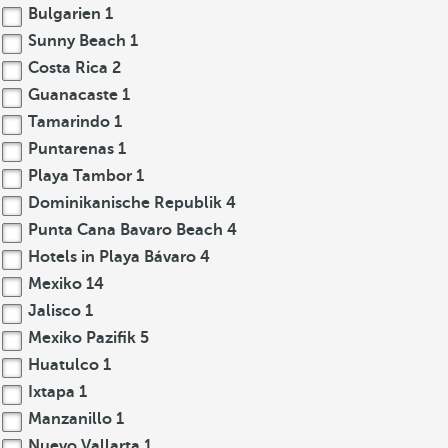
Bulgarien
1
Sunny Beach
1
Costa Rica
2
Guanacaste
1
Tamarindo
1
Puntarenas
1
Playa Tambor
1
Dominikanische Republik
4
Punta Cana Bavaro Beach
4
Hotels in Playa Bávaro
4
Mexiko
14
Jalisco
1
Mexiko Pazifik
5
Huatulco
1
Ixtapa
1
Manzanillo
1
Nuevo Vallarta
1