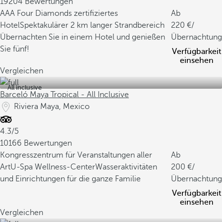
19204 Bewertungen
AAA Four Diamonds zertifiziertes
Ab
Hotel
Spektakulärer 2 km langer Strandbereich
220
/
Übernachten Sie in einem Hotel und genießen
Übernachtung
Sie fünf!
Verfügbarkeit
einsehen
Vergleichen
All inclusive
Barceló Maya Tropical - All Inclusive
Riviera Maya, Mexico
4.3/5
10166 Bewertungen
Kongresszentrum für Veranstaltungen aller
Ab
Art
U-Spa Wellness-Center
Wasseraktivitäten
200
/
und Einrichtungen für die ganze Familie
Übernachtung
Verfügbarkeit
einsehen
Vergleichen