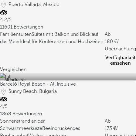
Puerto Vallarta, Mexico
4.2/5
11601 Bewertungen
Familiensuiten
Suites mit Balkon und Blick auf
Ab
das Meer
Ideal für Konferenzen und Hochzeiten
180
/
Übernachtung
Verfügbarkeit
einsehen
Vergleichen
All inclusive
Barceló Royal Beach - All Inclusive
Sunny Beach, Bulgaria
4/5
1868 Bewertungen
Sonnenstrand an der
Ab
Schwarzmeerküste
Beeindruckendes
173
/
Poolangebot
Wellnesszentrum
Übernachtung