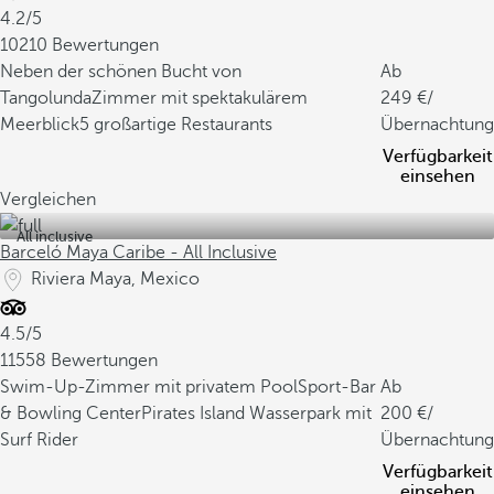
4.2/5
10210 Bewertungen
Neben der schönen Bucht von
Ab
Tangolunda
Zimmer mit spektakulärem
249
/
Meerblick
5 großartige Restaurants
Übernachtung
Verfügbarkeit
einsehen
Vergleichen
All inclusive
Barceló Maya Caribe - All Inclusive
Riviera Maya, Mexico
4.5/5
11558 Bewertungen
Swim-Up-Zimmer mit privatem Pool
Sport-Bar
Ab
& Bowling Center
Pirates Island Wasserpark mit
200
/
Surf Rider
Übernachtung
Verfügbarkeit
einsehen