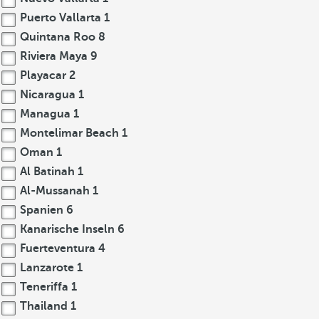
Puerto Vallarta
1
Quintana Roo
8
Riviera Maya
9
Playacar
2
Nicaragua
1
Managua
1
Montelimar Beach
1
Oman
1
Al Batinah
1
Al-Mussanah
1
Spanien
6
Kanarische Inseln
6
Fuerteventura
4
Lanzarote
1
Teneriffa
1
Thailand
1