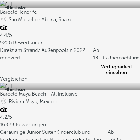
All inclusive
Barceló Tenerife
San Miguel de Abona, Spain
4.4/5
9256 Bewertungen
Direkt am Strand
7 Außenpools
In 2022
Ab
renoviert
180
/Übernachtung
Verfügbarkeit
einsehen
Vergleichen
All inclusive
Barceló Maya Beach - All Inclusive
Riviera Maya, Mexico
4.2/5
16829 Bewertungen
Geräumige Junior Suiten
Kinderclub und
Ab
Kinderwasserpark
Direkt an einem der besten
179
/