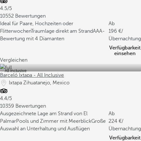
4.5/5
10552 Bewertungen
Ideal für Paare, Hochzeiten oder
Ab
Flitterwochen
Traumlage direkt am Strand
AAA-
196
/
Bewertung mit 4 Diamanten
Übernachtung
Verfügbarkeit
einsehen
Vergleichen
All inclusive
Barceló Ixtapa - All Inclusive
Ixtapa Zihuatanejo, Mexico
4.4/5
10359 Bewertungen
Ausgezeichnete Lage am Strand von El
Ab
Palmar
Pools und Zimmer mit Meerblick
Große
224
/
Auswahl an Unterhaltung und Ausflügen
Übernachtung
Verfügbarkeit