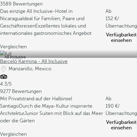
3589 Bewertungen
Das einzige All Inclusive-Hotel in
Ab
Nicaragua
Ideal für Familien, Paare und
152
/
Geschäftsreisen
Exzellentes lokales und
Übernachtung
internationales gastronomisches Angebot
Verfügbarkeit
einsehen
Vergleichen
All inclusive
Barceló Karmina - All Inclusive
Manzanillo, Mexico
4.3/5
9277 Bewertungen
Mit Privatstrand auf der Halbinsel
Ab
Santiago
Durch die Maya-Kultur inspirierte
190
/
Architektur
Junior Suiten mit Blick auf das Meer
Übernachtung
oder die Gärten
Verfügbarkeit
einsehen
Vergleichen