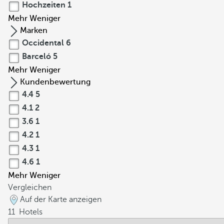
Hochzeiten
1
Mehr
Weniger
Marken
Occidental
6
Barceló
5
Mehr
Weniger
Kundenbewertung
4.4
5
4.1
2
3.6
1
4.2
1
4.3
1
4.6
1
Mehr
Weniger
Vergleichen
Auf der Karte anzeigen
11
Hotels