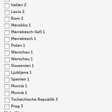
Italien
2
Lacio
2
Rom
2
Marokko
1
Marrakesch-Safí
1
Marrakesch
1
Polen
1
Warschau
1
Warschau
1
Slowenien
1
Ljubljana
1
Spanien
1
Murcia
1
Murcia
1
Tschechische Republik
3
Prag
3