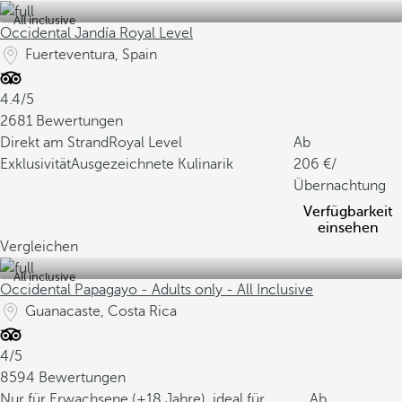
All inclusive
Occidental Jandía Royal Level
Fuerteventura, Spain
4.4/5
2681 Bewertungen
Direkt am Strand
Royal Level
Ab
Exklusivität
Ausgezeichnete Kulinarik
206
/
Übernachtung
Verfügbarkeit
einsehen
Vergleichen
All inclusive
Occidental Papagayo - Adults only - All Inclusive
Guanacaste, Costa Rica
4/5
8594 Bewertungen
Nur für Erwachsene (+18 Jahre), ideal für
Ab