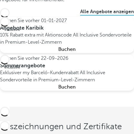
Alle Angebote anzeigen
Buchen Sie vorher
01-01-2027
All
Angebote Karibik
inclusive
10% Rabatt extra mit Aktionscode
All Inclusive
Sondervorteile
in Premium-Level-Zimmern
Buchen
Buchen Sie vorher
22-09-2026
All
Sommerangebote
inclusive
Exklusiver my Barceló-Kundenrabatt
All Inclusive
Sondervorteile in Premium-Level-Zimmern
Buchen
Auszeichnungen und Zertifikate