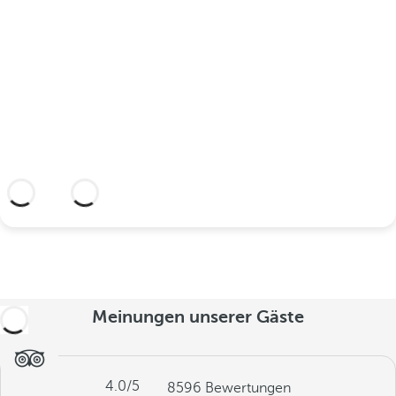
feiern?
Entdecken Sie einen idyllischen Ort und
ein Hotel, das Ihnen alles bietet, was Sie
brauchen, um Ihre Liebe zu verewigen.
Weitere Informationen
Meinungen unserer Gäste
4.0
/5
8596
Bewertungen