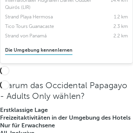
Internationaler Flughafen Daniel Oduber
14.4 km
Quirós (LIR)
Strand Playa Hermosa
1.2 km
Tico Tours Guanacaste
2.3 km
Strand von Panamá
2.2 km
Die Umgebung kennenlernen
Warum das Occidental Papagayo
- Adults Only wählen?
Erstklassige Lage
Freizeitaktivitäten in der Umgebung des Hotels
Nur für Erwachsene