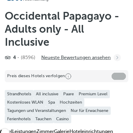
Zu Favoriten hinzufügen
Weitere Fotos und Videos ansehen
Occidental Papagayo -
Adults only - All
Inclusive
4
(8596)
Neueste Bewertungen ansehen
Preis dieses Hotels verfolgen
Strandhotels
All inclusive
Paare
Premium Level
Kostenloses WLAN
Spa
Hochzeiten
Tagungen und Veranstaltungen
Nur für Erwachsene
Ferienhotels
Tauchen
Casino
Hotel
Leistungen
Zimmer
Galerie
Hoteleinrichtungen