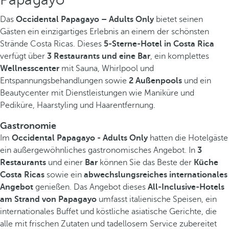
Das
Occidental Papagayo – Adults Only
bietet seinen
Gästen ein einzigartiges Erlebnis an einem der schönsten
Strände Costa Ricas. Dieses
5-Sterne-Hotel in Costa Rica
verfügt über
3 Restaurants und eine Bar
, ein komplettes
Wellnesscenter
mit Sauna, Whirlpool und
Entspannungsbehandlungen sowie
2 Außenpools
und ein
Beautycenter mit Dienstleistungen wie Maniküre und
Pediküre, Haarstyling und Haarentfernung.
Gastronomie
Im
Occidental Papagayo - Adults Only
hatten die Hotelgäste
ein außergewöhnliches gastronomisches Angebot. In
3
Restaurants
und einer
Bar
können Sie das Beste der
Küche
Costa Ricas
sowie ein
abwechslungsreiches internationales
Angebot
genießen. Das Angebot dieses
All-Inclusive-Hotels
am Strand von Papagayo
umfasst italienische Speisen, ein
internationales Buffet und köstliche asiatische Gerichte, die
alle mit frischen Zutaten und tadellosem Service zubereitet