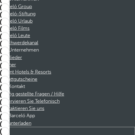
Barceló Group
Barceló-Stiftung
Barceló Urlaub
Barceló Films
Barceló Leute
Beschwerdekanal
Unternehmen
Mitglieder
Partner
Dorint Hotels & Resorts
Rabattgutscheine
Kontakt
Häufig gestellte Fragen / Hilfe
Reservieren Sie Telefonisch
Kontaktieren Sie uns
Barceló App
Herunterladen