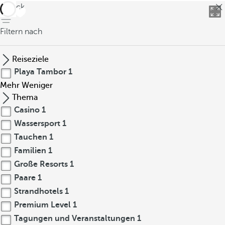
zurück
Filtern nach
Reiseziele
Playa Tambor
1
Mehr
Weniger
Thema
Casino
1
Wassersport
1
Tauchen
1
Familien
1
Große Resorts
1
Paare
1
Strandhotels
1
Premium Level
1
Tagungen und Veranstaltungen
1