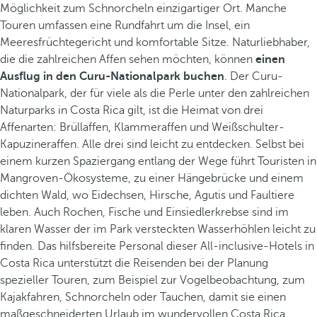
Möglichkeit zum Schnorcheln einzigartiger Ort. Manche
Touren umfassen eine Rundfahrt um die Insel, ein
Meeresfrüchtegericht und komfortable Sitze. Naturliebhaber,
die die zahlreichen Affen sehen möchten, können
einen
Ausflug in den Curu-Nationalpark buchen
. Der Curu-
Nationalpark, der für viele als die Perle unter den zahlreichen
Naturparks in Costa Rica gilt, ist die Heimat von drei
Affenarten: Brüllaffen, Klammeraffen und Weißschulter-
Kapuzineraffen. Alle drei sind leicht zu entdecken. Selbst bei
einem kurzen Spaziergang entlang der Wege führt Touristen in
Mangroven-Ökosysteme, zu einer Hängebrücke und einem
dichten Wald, wo Eidechsen, Hirsche, Agutis und Faultiere
leben. Auch Rochen, Fische und Einsiedlerkrebse sind im
klaren Wasser der im Park versteckten Wasserhöhlen leicht zu
finden. Das hilfsbereite Personal dieser All-inclusive-Hotels in
Costa Rica unterstützt die Reisenden bei der Planung
spezieller Touren, zum Beispiel zur Vogelbeobachtung, zum
Kajakfahren, Schnorcheln oder Tauchen, damit sie einen
maßgeschneiderten Urlaub im wundervollen Costa Rica