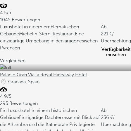
4.5/5
1045 Bewertungen
Luxushotel in einem emblematischen
Ab
Gebäude
Michelin-Stern-Restaurant
Eine
221
/
einzigartige Umgebung in den aragonesischen
Übernachtung
Pyrenäen
Verfügbarkeit
einsehen
Vergleichen
Palacio Gran Vía, a Royal Hideaway Hotel
Granada, Spain
4.9/5
295 Bewertungen
Ein Luxushotel in einem historischen
Ab
Gebäude
Einzigartige Dachterrasse mit Blick auf
236
/
die Alhambra und die Kathedrale
Privilegierte
Übernachtung