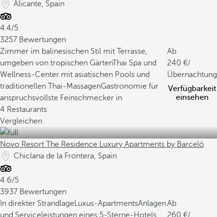
Alicante, Spain
4.4/5
3257 Bewertungen
Zimmer im balinesischen Stil mit Terrasse,
Ab
umgeben von tropischen Gärten
Thai Spa und
240
/
Wellness-Center mit asiatischen Pools und
Übernachtung
traditionellen Thai-Massagen
Gastronomie für
Verfügbarkeit
einsehen
anspruchsvollste Feinschmecker in
4 Restaurants
Vergleichen
Novo Resort The Residence Luxury Apartments by Barceló
Chiclana de la Frontera, Spain
4.6/5
3937 Bewertungen
In direkter Strandlage
Luxus-Apartments
Anlagen
Ab
und Serviceleistungen eines 5-Sterne-Hotels
260
/