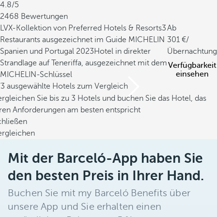
4.8/5
2468 Bewertungen
LVX-Kollektion von Preferred Hotels & Resorts
3
Ab
Restaurants ausgezeichnet im Guide MICHELIN
301
/
Spanien und Portugal 2023
Hotel in direkter
Übernachtung
Strandlage auf Teneriffa, ausgezeichnet mit dem
Verfügbarkeit
einsehen
MICHELIN-Schlüssel
/3 ausgewählte Hotels zum Vergleich
rgleichen Sie bis zu 3 Hotels und buchen Sie das Hotel, das
hren Anforderungen am besten entspricht
chließen
ergleichen
Mit der Barceló-App haben Sie
den besten Preis in Ihrer Hand.
Buchen Sie mit my Barceló Benefits über
unsere App und Sie erhalten einen