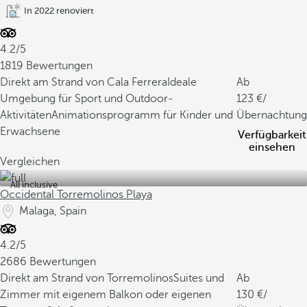
In 2022 renoviert
4.2/5
1819 Bewertungen
Direkt am Strand von Cala Ferrera
Ideale
Ab
Umgebung für Sport und Outdoor-
123
/
Aktivitäten
Animationsprogramm für Kinder und
Übernachtung
Erwachsene
Verfügbarkeit
einsehen
Vergleichen
All inclusive
Occidental Torremolinos Playa
Malaga, Spain
4.2/5
2686 Bewertungen
Direkt am Strand von Torremolinos
Suites und
Ab
Zimmer mit eigenem Balkon oder eigenen
130
/