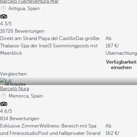
Barceló Fuerteventura Mar
Antigua, Spain
4.3/5
16726 Bewertungen
Direkt am Strand Playa del Castillo
Das größte
Ab
Thalasso-Spa der Insel
3 Swimmingpools mit
187
/
Meerblick
Übernachtung
Verfügbarkeit
einsehen
Vergleichen
All inclusive
Barceló Nura
Menorca, Spain
4.6/5
814 Bewertungen
Exklusive Zimmer
Wellness-Bereich mit Spa
Ab
und Fitnessstudio
Pool und halbprivater Strand
162
/