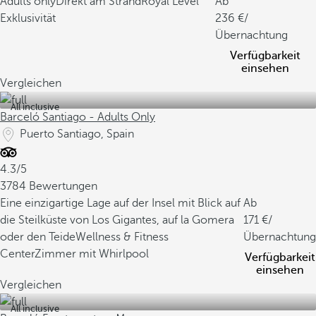
Adults only
Direkt am Strand
Royal Level
Ab
Exklusivität
236
/
Übernachtung
Verfügbarkeit
einsehen
Vergleichen
All inclusive
Barceló Santiago - Adults Only
Puerto Santiago, Spain
4.3/5
3784 Bewertungen
Eine einzigartige Lage auf der Insel mit Blick auf
Ab
die Steilküste von Los Gigantes, auf la Gomera
171
/
oder den Teide
Wellness & Fitness
Übernachtung
Center
Zimmer mit Whirlpool
Verfügbarkeit
einsehen
Vergleichen
All inclusive