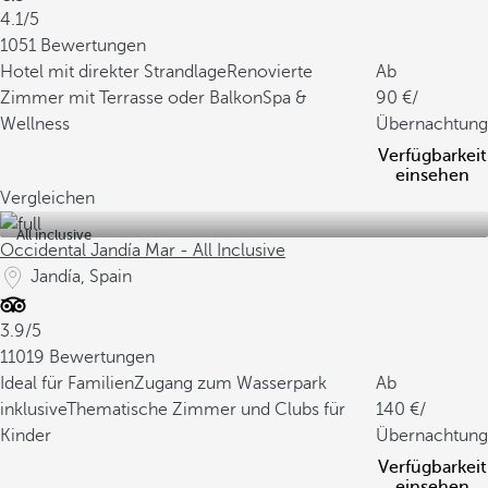
4.1/5
1051 Bewertungen
Hotel mit direkter Strandlage
Renovierte
Ab
Zimmer mit Terrasse oder Balkon
Spa &
90
/
Wellness
Übernachtung
Verfügbarkeit
einsehen
Vergleichen
All inclusive
Occidental Jandía Mar - All Inclusive
Jandía, Spain
3.9/5
11019 Bewertungen
Ideal für Familien
Zugang zum Wasserpark
Ab
inklusive
Thematische Zimmer und Clubs für
140
/
Kinder
Übernachtung
Verfügbarkeit
einsehen