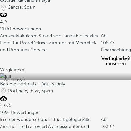
Occidental Jandía Playa
Jandía, Spain
4/5
11761 Bewertungen
Am spektakulären Strand von Jandía
Ein ideales
Ab
Hotel für Paare
Deluxe-Zimmer mit Meerblick
108
/
und Premium-Service
Übernachtung
Verfügbarkeit
einsehen
Vergleichen
All inclusive
Barceló Portinatx - Adults Only
Portinatx, Ibiza, Spain
4.6/5
1691 Bewertungen
In einer wunderschönen Bucht gelegen
Alle
Ab
Zimmer sind renoviert
Wellnesscenter und
163
/