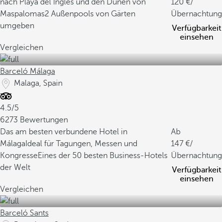
nach Playa del Inglés und den Dünen von
120
/
Maspalomas
2 Außenpools von Gärten
Übernachtung
umgeben
Verfügbarkeit
einsehen
Vergleichen
Barceló Málaga
Malaga, Spain
4.5/5
6273 Bewertungen
Das am besten verbundene Hotel in
Ab
Málaga
Ideal für Tagungen, Messen und
147
/
Kongresse
Eines der 50 besten Business-Hotels
Übernachtung
der Welt
Verfügbarkeit
einsehen
Vergleichen
Barceló Sants