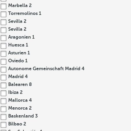
Marbella
2
Torremolinos
1
Sevilla
2
Sevilla
2
Aragonien
1
Huesca
1
Asturien
1
Oviedo
1
Autonome Gemeinschaft Madrid
4
Madrid
4
Balearen
8
Ibiza
2
Mallorca
4
Menorca
2
Baskenland
3
Bilbao
2