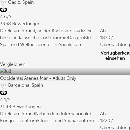
Cádiz, Spain
4.6/5
3938 Bewertungen
Direkt am Strand, an der Küste von Cádiz
Die
Ab
beste andalusische Gastronomie
Das größte
187
/
Spa- und Wellnesscenter in Andalusien
Übernachtung
Verfügbarkeit
einsehen
Vergleichen
Occidental Atenea Mar - Adults Only
Barcelona, Spain
4.1/5
3048 Bewertungen
Direkt am Strand
Neben dem Internationalen
Ab
Kongresszentrum
Fitness- und Saunazentrum
122
/
Übernachtung