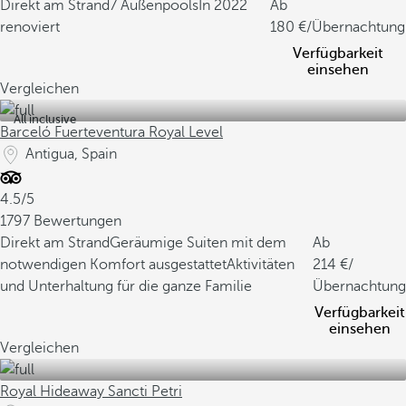
Direkt am Strand
7 Außenpools
In 2022
Ab
renoviert
180
/Übernachtung
Verfügbarkeit
einsehen
Vergleichen
All inclusive
Barceló Fuerteventura Royal Level
Antigua, Spain
4.5/5
1797 Bewertungen
Direkt am Strand
Geräumige Suiten mit dem
Ab
notwendigen Komfort ausgestattet
Aktivitäten
214
/
und Unterhaltung für die ganze Familie
Übernachtung
Verfügbarkeit
einsehen
Vergleichen
Royal Hideaway Sancti Petri