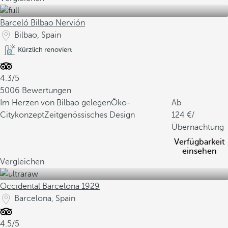
Barceló Bilbao Nervión
Bilbao, Spain
Kürzlich renoviert
4.3/5
5006 Bewertungen
Im Herzen von Bilbao gelegen
Öko-
Ab
Citykonzept
Zeitgenössisches Design
124
/
Übernachtung
Verfügbarkeit
einsehen
Vergleichen
Occidental Barcelona 1929
Barcelona, Spain
4.5/5