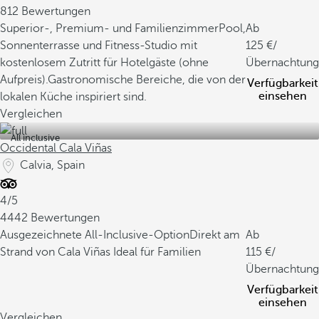
812 Bewertungen
Superior-, Premium- und Familienzimmer
Pool,
Ab
Sonnenterrasse und Fitness-Studio mit
125
/
kostenlosem Zutritt für Hotelgäste (ohne
Übernachtung
Aufpreis).
Gastronomische Bereiche, die von der
Verfügbarkeit
einsehen
lokalen Küche inspiriert sind.
Vergleichen
All inclusive
Occidental Cala Viñas
Calvia, Spain
4/5
4442 Bewertungen
Ausgezeichnete All-Inclusive-Option
Direkt am
Ab
Strand von Cala Viñas
Ideal für Familien
115
/
Übernachtung
Verfügbarkeit
einsehen
Vergleichen