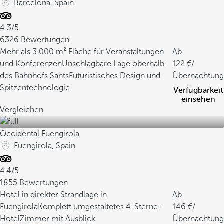
Barcelona, Spain
4.3/5
6326 Bewertungen
Mehr als 3.000 m² Fläche für Veranstaltungen
Ab
und Konferenzen
Unschlagbare Lage oberhalb
122
/
des Bahnhofs Sants
Futuristisches Design und
Übernachtung
Spitzentechnologie
Verfügbarkeit
einsehen
Vergleichen
Occidental Fuengirola
Fuengirola, Spain
4.4/5
1855 Bewertungen
Hotel in direkter Strandlage in
Ab
Fuengirola
Komplett umgestaltetes 4-Sterne-
146
/
Hotel
Zimmer mit Ausblick
Übernachtung