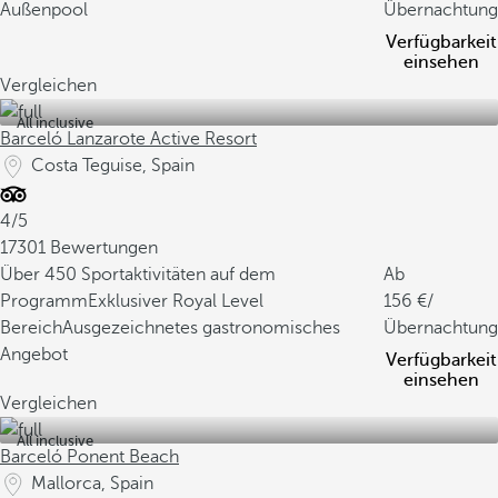
Außenpool
Übernachtung
Verfügbarkeit
einsehen
Vergleichen
All inclusive
Barceló Lanzarote Active Resort
Costa Teguise, Spain
4/5
17301 Bewertungen
Über 450 Sportaktivitäten auf dem
Ab
Programm
Exklusiver Royal Level
156
/
Bereich
Ausgezeichnetes gastronomisches
Übernachtung
Angebot
Verfügbarkeit
einsehen
Vergleichen
All inclusive
Barceló Ponent Beach
Mallorca, Spain