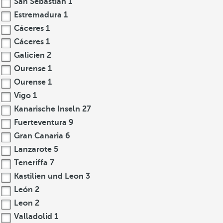
San Sebastián
1
Estremadura
1
Cáceres
1
Cáceres
1
Galicien
2
Ourense
1
Ourense
1
Vigo
1
Kanarische Inseln
27
Fuerteventura
9
Gran Canaria
6
Lanzarote
5
Teneriffa
7
Kastilien und Leon
3
León
2
Leon
2
Valladolid
1