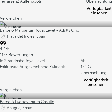
Terrassen
2 Außenpools
Übernachtung
Verfügbarkeit
einsehen
Vergleichen
All inclusive
Barceló Margaritas Royal Level - Adults Only
Playa del Ingles, Spain
4.4/5
1173 Bewertungen
In Strandnähe
Royal Level
Ab
Exklusivität
Ausgezeichnete Kulinarik
172
/
Übernachtung
Verfügbarkeit
einsehen
Vergleichen
All inclusive
Barceló Fuerteventura Castillo
Antigua, Spain