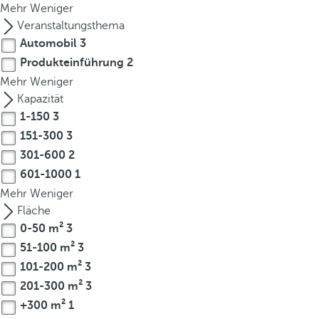
Mehr
Weniger
r
Veranstaltungsthema
o
Automobil
3
w
Produkteinführung
2
k
Mehr
Weniger
e
Kapazität
y
1-150
3
t
o
151-300
3
n
301-600
2
a
601-1000
1
v
Mehr
Weniger
i
Fläche
g
0-50 m²
3
a
51-100 m²
3
t
101-200 m²
3
e
201-300 m²
3
t
+300 m²
1
o