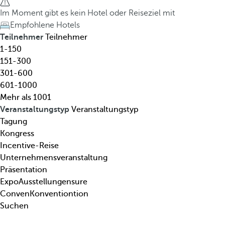
l
h
Im Moment gibt es kein Hotel oder Reiseziel mit
,
e
Empfohlene Hotels
R
d
Teilnehmer
Teilnehmer
e
o
1-150
i
w
151-300
s
n
301-600
e
a
601-1000
z
r
Mehr als 1001
i
r
Veranstaltungstyp
Veranstaltungstyp
e
o
Tagung
l
w
Kongress
,
k
Incentive-Reise
T
e
Unternehmensveranstaltung
h
y
Präsentation
e
o
ExpoAusstellungensure
m
p
ConvenKonventiontion
a
e
Suchen
.
n