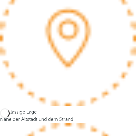
c
u
s
t
o
t
h
e
f
i
r
s
t
o
p
Erstklassige Lage
t
Nahe der Altstadt und dem Strand
i
o
n