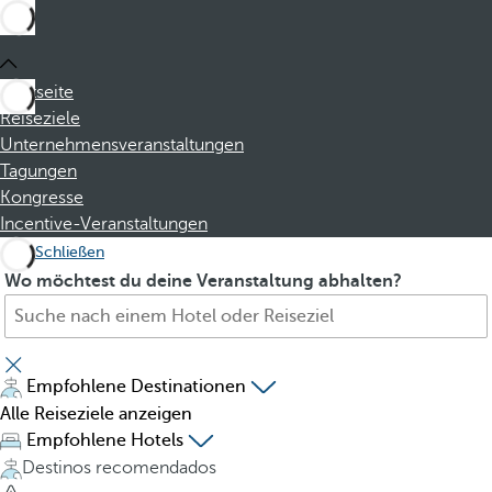
Startseite
Reiseziele
Unternehmensveranstaltungen
Tagungen
Kongresse
Incentive-Veranstaltungen
Schließen
S
P
Wo möchtest du deine Veranstaltung abhalten?
u
r
c
e
h
s
e
s
Empfohlene Destinationen
H
i
Alle Reiseziele anzeigen
o
n
Empfohlene Hotels
t
g
Destinos recomendados
e
t