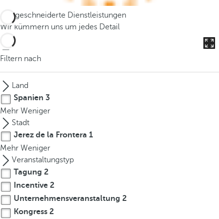
o
Maßgeschneiderte Dienstleistungen
u
Wir kümmern uns um jedes Detail
c
a
n
Filtern nach
p
r
Land
e
Spanien
3
s
Mehr
Weniger
s
Stadt
t
Jerez de la Frontera
1
h
Mehr
e
Weniger
d
Veranstaltungstyp
o
Tagung
2
w
Incentive
2
n
Unternehmensveranstaltung
2
a
Kongress
2
r