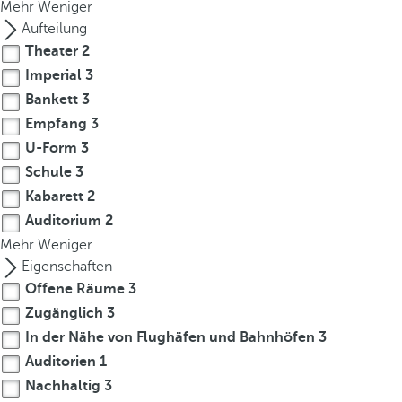
t
Mehr
Weniger
h
Aufteilung
e
Theater
2
f
Imperial
3
i
Bankett
3
r
Empfang
3
s
U-Form
3
t
Schule
3
o
Kabarett
2
p
Auditorium
2
t
i
Mehr
Weniger
o
Eigenschaften
n
Offene Räume
3
o
Zugänglich
3
n
In der Nähe von Flughäfen und Bahnhöfen
3
t
Auditorien
1
h
Nachhaltig
3
e