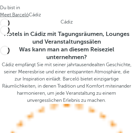
.
s
Du bist in
.
t
Meet Barceló
Cádiz
h
Cádiz
e
p
Hotels in Cádiz mit Tagungsräumen, Lounges
o
und Veranstaltungssälen
p
Was kann man an diesem Reiseziel
u
unternehmen?
p
Cádiz empfängt Sie mit seiner jahrtausendealten Geschichte,
a
seiner Meeresbrise und einer entspannten Atmosphäre, die
n
zur Inspiration einlädt. Barceló bietet einzigartige
d
Räumlichkeiten, in denen Tradition und Komfort miteinander
m
harmonieren, um jede Veranstaltung zu einem
o
unvergesslichen Erlebnis zu machen.
v
e
s
f
o