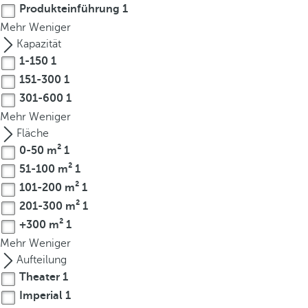
Produkteinführung
1
r
Mehr
Weniger
o
Kapazität
w
1-150
1
k
151-300
1
e
y
301-600
1
t
Mehr
Weniger
o
Fläche
n
0-50 m²
1
a
51-100 m²
1
v
101-200 m²
1
i
201-300 m²
1
g
+300 m²
1
a
Mehr
Weniger
t
Aufteilung
e
Theater
1
t
Imperial
1
o