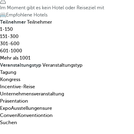
l
h
Im Moment gibt es kein Hotel oder Reiseziel mit
,
e
Empfohlene Hotels
R
d
Teilnehmer
Teilnehmer
e
o
1-150
i
w
151-300
s
n
301-600
e
a
601-1000
z
r
Mehr als 1001
i
r
Veranstaltungstyp
Veranstaltungstyp
e
o
Tagung
l
w
Kongress
,
k
Incentive-Reise
T
e
Unternehmensveranstaltung
h
y
Präsentation
e
o
ExpoAusstellungensure
m
p
ConvenKonventiontion
a
e
Suchen
.
n