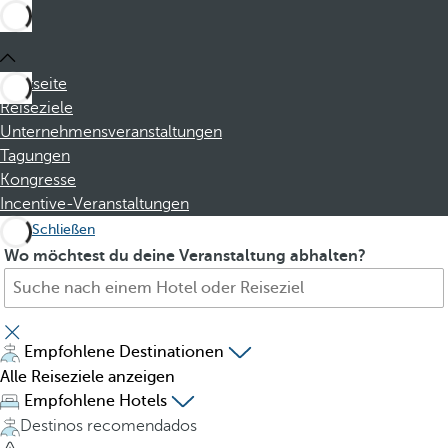
Startseite
Reiseziele
Unternehmensveranstaltungen
Tagungen
Kongresse
Incentive-Veranstaltungen
Schließen
S
P
Wo möchtest du deine Veranstaltung abhalten?
u
r
c
e
h
s
e
s
Empfohlene Destinationen
H
i
Alle Reiseziele anzeigen
o
n
Empfohlene Hotels
t
g
Destinos recomendados
e
t