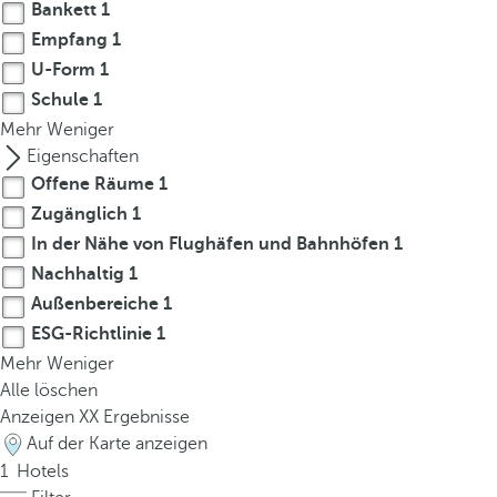
t
Bankett
1
h
Empfang
1
e
U-Form
1
f
Schule
1
i
Mehr
Weniger
r
Eigenschaften
s
Offene Räume
1
t
Zugänglich
1
o
In der Nähe von Flughäfen und Bahnhöfen
1
p
t
Nachhaltig
1
i
Außenbereiche
1
o
ESG-Richtlinie
1
n
Mehr
Weniger
o
Alle löschen
n
Anzeigen
XX
Ergebnisse
t
Auf der Karte anzeigen
h
1
Hotels
e