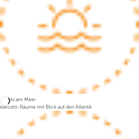
c
u
s
t
o
t
h
e
f
i
r
s
t
Hotels am Meer
o
Barceló-Räume mit Blick auf den Atlantik
p
t
i
o
n