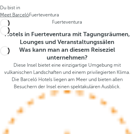
.
s
Du bist in
.
t
Meet Barceló
Fuerteventura
h
Fuerteventura
e
p
Hotels in Fuerteventura mit Tagungsräumen,
o
Lounges und Veranstaltungssälen
p
Was kann man an diesem Reiseziel
u
unternehmen?
p
Diese Insel bietet eine einzigartige Umgebung mit
a
vulkanischen Landschaften und einem privilegierten Klima.
n
Die Barceló Hotels liegen am Meer und bieten allen
d
Besuchern der Insel einen spektakulären Ausblick.
m
o
v
e
s
f
o