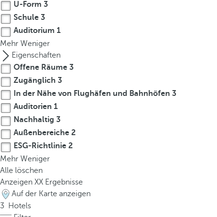
t
U-Form
3
h
Schule
3
e
Auditorium
1
f
Mehr
Weniger
i
Eigenschaften
r
Offene Räume
3
s
Zugänglich
3
t
In der Nähe von Flughäfen und Bahnhöfen
3
o
Auditorien
1
p
t
Nachhaltig
3
i
Außenbereiche
2
o
ESG-Richtlinie
2
n
Mehr
Weniger
o
Alle löschen
n
Anzeigen
XX
Ergebnisse
t
Auf der Karte anzeigen
h
3
Hotels
e