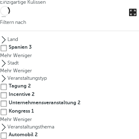
Einzigartige Kulissen
o
u
c
Filtern nach
a
n
Land
p
Spanien
3
r
Mehr
Weniger
e
Stadt
s
Mehr
Weniger
s
Veranstaltungstyp
t
Tagung
2
h
e
Incentive
2
d
Unternehmensveranstaltung
2
o
Kongress
1
w
Mehr
Weniger
n
Veranstaltungsthema
a
Automobil
2
r