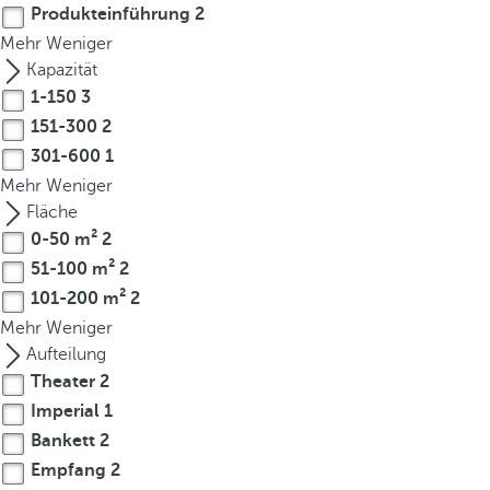
Produkteinführung
2
r
Mehr
Weniger
o
Kapazität
w
1-150
3
k
151-300
2
e
y
301-600
1
t
Mehr
Weniger
o
Fläche
n
0-50 m²
2
a
51-100 m²
2
v
101-200 m²
2
i
Mehr
Weniger
g
Aufteilung
a
Theater
2
t
Imperial
1
e
Bankett
2
t
Empfang
2
o