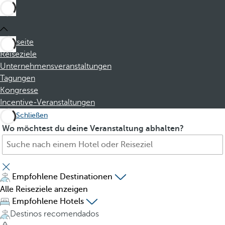
Startseite
Reiseziele
Unternehmensveranstaltungen
Tagungen
Kongresse
Incentive-Veranstaltungen
Schließen
S
P
Wo möchtest du deine Veranstaltung abhalten?
u
r
c
e
h
s
e
s
Empfohlene Destinationen
H
i
Alle Reiseziele anzeigen
o
n
Empfohlene Hotels
t
g
Destinos recomendados
e
t