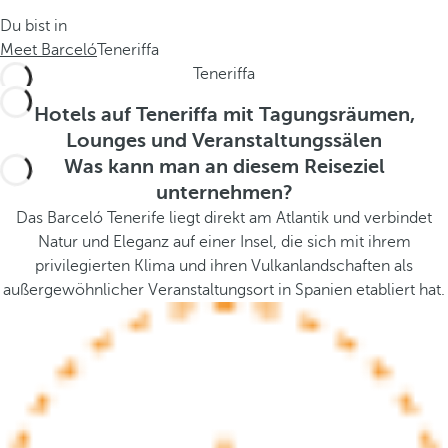
.
s
Du bist in
.
t
Meet Barceló
Teneriffa
h
Teneriffa
e
p
Hotels auf Teneriffa mit Tagungsräumen,
o
Lounges und Veranstaltungssälen
p
Was kann man an diesem Reiseziel
u
unternehmen?
p
Das Barceló Tenerife liegt direkt am Atlantik und verbindet
a
Natur und Eleganz auf einer Insel, die sich mit ihrem
n
privilegierten Klima und ihren Vulkanlandschaften als
d
außergewöhnlicher Veranstaltungsort in Spanien etabliert hat.
m
o
v
e
s
f
o