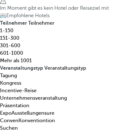
l
h
Im Moment gibt es kein Hotel oder Reiseziel mit
,
e
Empfohlene Hotels
R
d
Teilnehmer
Teilnehmer
e
o
1-150
i
w
151-300
s
n
301-600
e
a
601-1000
z
r
Mehr als 1001
i
r
Veranstaltungstyp
Veranstaltungstyp
e
o
Tagung
l
w
Kongress
,
k
Incentive-Reise
T
e
Unternehmensveranstaltung
h
y
Präsentation
e
o
ExpoAusstellungensure
m
p
ConvenKonventiontion
a
e
Suchen
.
n