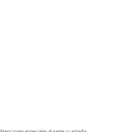
Atenciones especiales durante su estadía