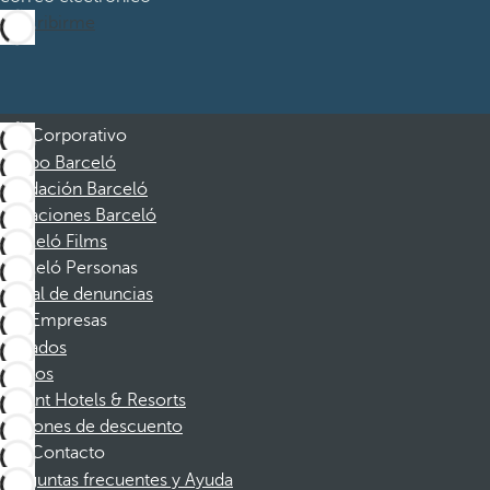
Suscribirme
Corporativo
Grupo Barceló
Fundación Barceló
Vacaciones Barceló
Barceló Films
Barceló Personas
Canal de denuncias
Empresas
Afiliados
Socios
Dorint Hotels & Resorts
Cupones de descuento
Contacto
Preguntas frecuentes y Ayuda