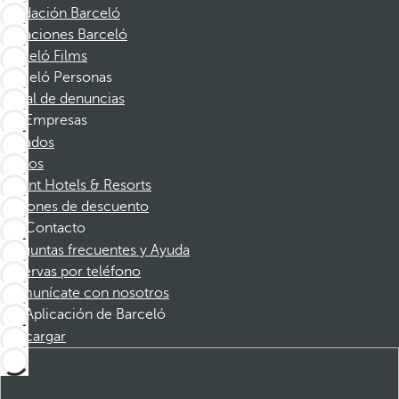
Fundación Barceló
Vacaciones Barceló
Barceló Films
Barceló Personas
Canal de denuncias
Empresas
Afiliados
Socios
Dorint Hotels & Resorts
Cupones de descuento
Contacto
Preguntas frecuentes y Ayuda
Reservas por teléfono
Comunícate con nosotros
Aplicación de Barceló
Descargar