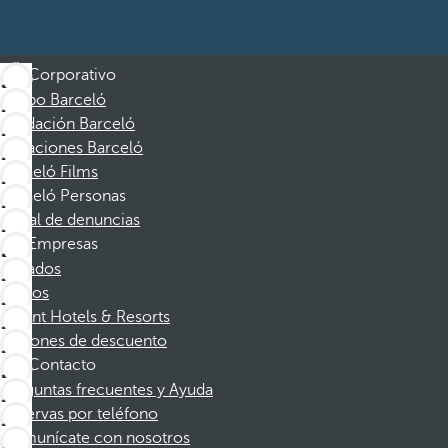
Corporativo
Grupo Barceló
Fundación Barceló
Vacaciones Barceló
Barceló Films
Barceló Personas
Canal de denuncias
Empresas
Afiliados
Socios
Dorint Hotels & Resorts
Cupones de descuento
Contacto
Preguntas frecuentes y Ayuda
Reservas por teléfono
Comunícate con nosotros