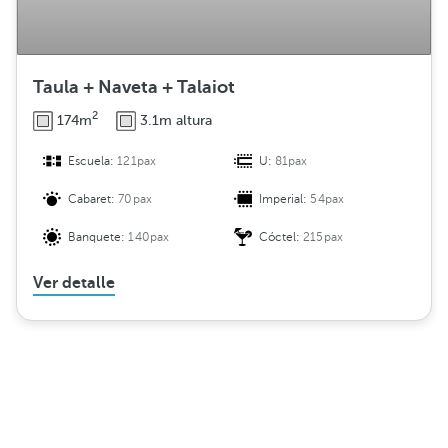
Taula + Naveta + Talaiot
2
174m
3.1m altura
Escuela:
121pax
U:
81pax
Cabaret:
70pax
Imperial:
54pax
Banquete:
140pax
Cóctel:
215pax
Ver detalle