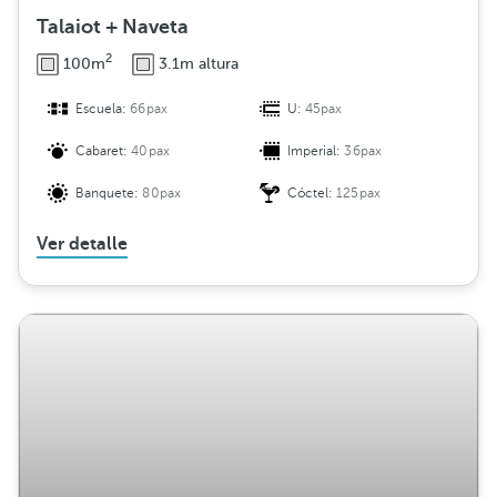
Talaiot + Naveta
2
100m
3.1m altura
Escuela:
66pax
U:
45pax
Cabaret:
40pax
Imperial:
36pax
Banquete:
80pax
Cóctel:
125pax
Ver detalle