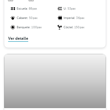
Escuela:
88pax
U:
53pax
Cabaret:
50pax
Imperial:
36pax
Banquete:
100pax
Cóctel:
150pax
Ver detalle