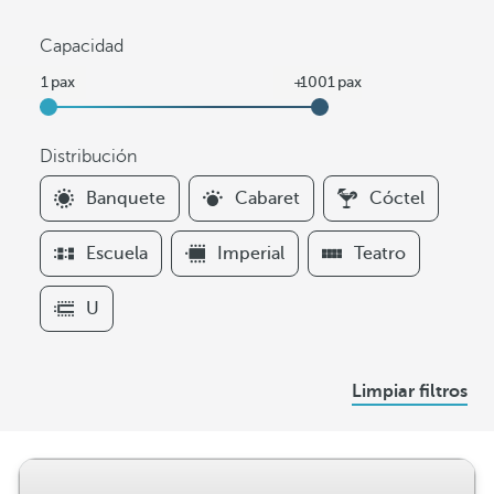
Capacidad
Distribución
F
Banquete
Cabaret
Cóctel
i
l
Escuela
Imperial
Teatro
t
e
U
r
s
D
Limpiar filtros
i
s
t
r