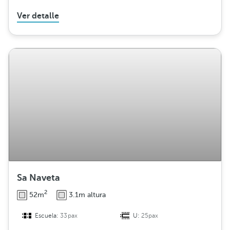
Ver detalle
Sa Naveta
2
52m
3.1m altura
Escuela:
33pax
U:
25pax