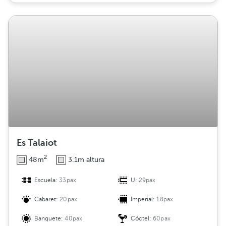
Es Talaiot
2
48m
3.1m altura
Escuela:
33pax
U:
29pax
Cabaret:
20pax
Imperial:
18pax
Banquete:
40pax
Cóctel:
60pax