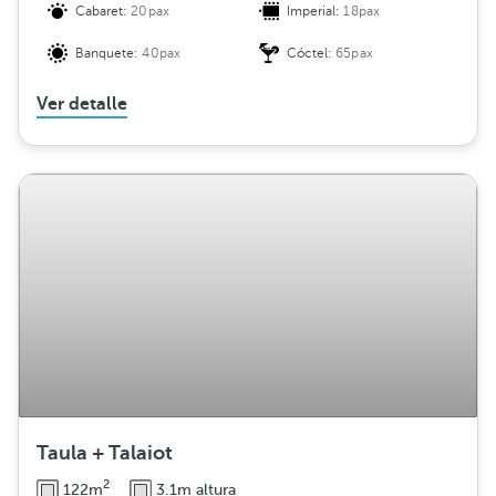
Cabaret:
20pax
Imperial:
18pax
Banquete:
40pax
Cóctel:
65pax
Ver detalle
Taula + Talaiot
2
122m
3.1m altura