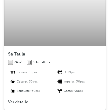
i
b
u
c
i
ó
n
Sa Taula
2
74m
3.1m altura
Escuela:
55pax
U:
29pax
Cabaret:
30pax
Imperial:
30pax
Banquete:
60pax
Cóctel:
90pax
Ver detalle