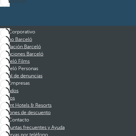
Suscribirme
Corporativo
Grupo Barceló
Fundación Barceló
Vacaciones Barceló
Barceló Films
Barceló Personas
Canal de denuncias
Empresas
Afiliados
Socios
Dorint Hotels & Resorts
Cupones de descuento
Contacto
Preguntas frecuentes y Ayuda
Reservas por teléfono