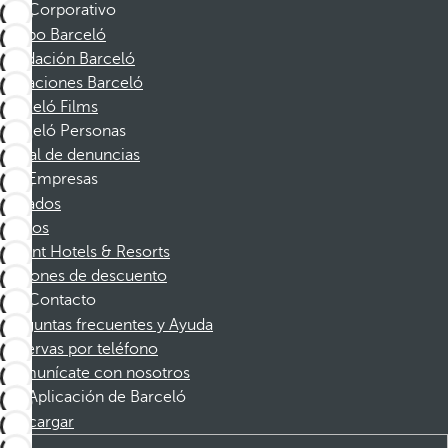
Corporativo
Grupo Barceló
Fundación Barceló
Vacaciones Barceló
Barceló Films
Barceló Personas
Canal de denuncias
Empresas
Afiliados
Socios
Dorint Hotels & Resorts
Cupones de descuento
Contacto
Preguntas frecuentes y Ayuda
Reservas por teléfono
Comunícate con nosotros
Aplicación de Barceló
Descargar