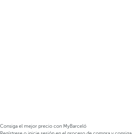
Consiga el mejor precio con MyBarceló
Regístrese o inicie sesión en el proceso de compra y consiga