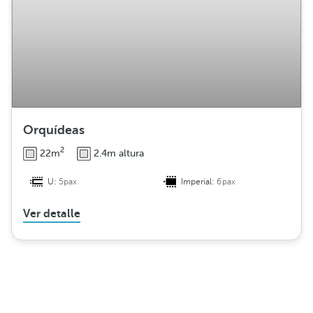
Orquídeas
2
22m
2.4m altura
U:
5pax
Imperial:
6pax
Ver detalle