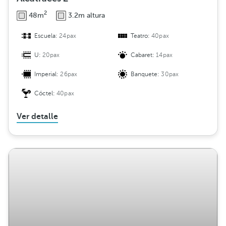
2
48m
3.2m altura
Escuela:
24pax
Teatro:
40pax
U:
20pax
Cabaret:
14pax
Imperial:
26pax
Banquete:
30pax
Cóctel:
40pax
Ver detalle