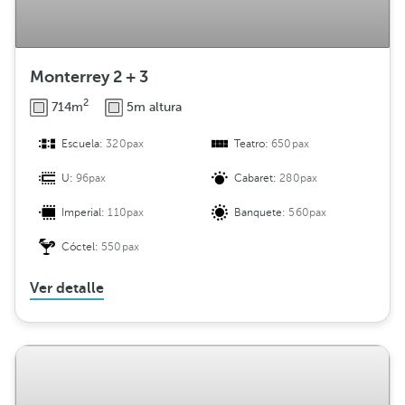
Monterrey 2 + 3
2
714m
5m altura
Escuela:
320pax
Teatro:
650pax
U:
96pax
Cabaret:
280pax
Imperial:
110pax
Banquete:
560pax
Cóctel:
550pax
Ver detalle