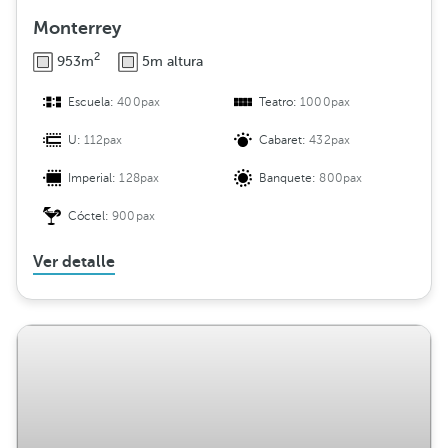
Monterrey
2
953m
5m altura
Escuela:
400pax
Teatro:
1000pax
U:
112pax
Cabaret:
432pax
Imperial:
128pax
Banquete:
800pax
Cóctel:
900pax
Ver detalle