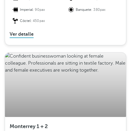
Imperial:
90pax
Banquete:
380pax
Cóctel:
450pax
Ver detalle
Monterrey 1 + 2