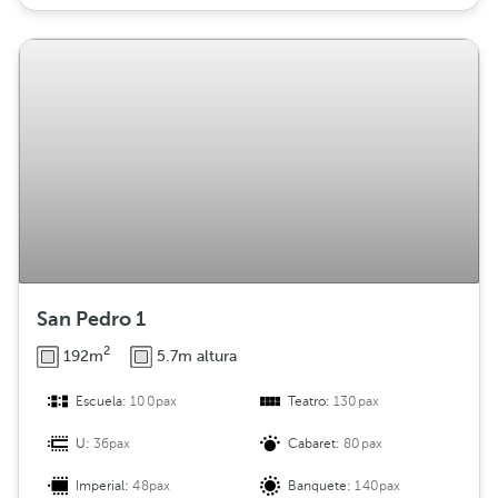
San Pedro 1
2
192m
5.7m altura
Escuela:
100pax
Teatro:
130pax
U:
36pax
Cabaret:
80pax
Imperial:
48pax
Banquete:
140pax