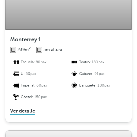
Monterrey 1
2
239m
5m altura
Escuela:
80pax
Teatro:
180pax
U:
50pax
Cabaret:
91pax
Imperial:
60pax
Banquete:
180pax
Cóctel:
150pax
Ver detalle