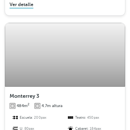
Ver detalle
Monterrey 3
2
484m
4.7m altura
Escuela:
200pax
Teatro:
450pax
U:
80pax
Cabaret:
184pax