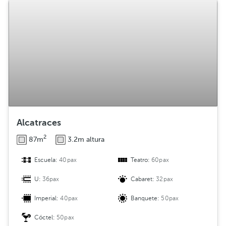
Alcatraces
2
87m
3.2m altura
Escuela:
40pax
Teatro:
60pax
U:
36pax
Cabaret:
32pax
Imperial:
40pax
Banquete:
50pax
Cóctel:
50pax