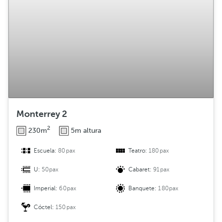
Monterrey 2
2
230m
5m altura
Escuela:
80pax
Teatro:
180pax
U:
50pax
Cabaret:
91pax
Imperial:
60pax
Banquete:
180pax
Cóctel:
150pax