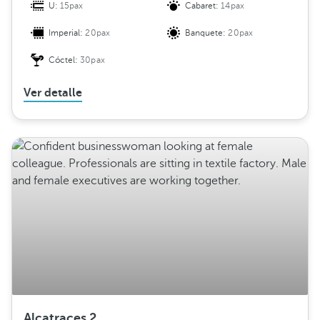
U:
15pax
Cabaret:
14pax
Imperial:
20pax
Banquete:
20pax
Cóctel:
30pax
Ver detalle
Alcatraces 2