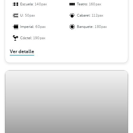
Escuela:
140pax
Teatro:
160pax
U:
50pax
Cabaret:
112pax
Imperial:
60pax
Banquete:
180pax
Cóctel:
190pax
Ver detalle