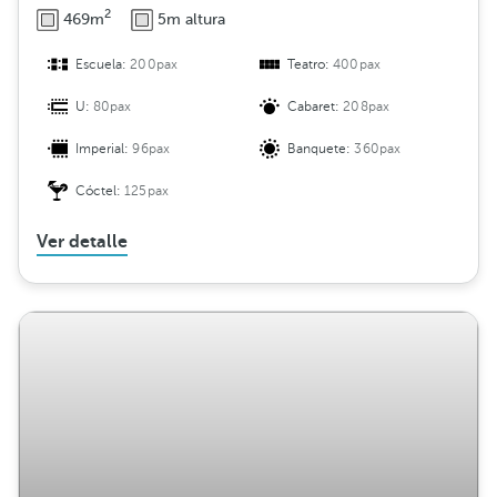
2
469m
5m altura
Escuela:
200pax
Teatro:
400pax
U:
80pax
Cabaret:
208pax
Imperial:
96pax
Banquete:
360pax
Cóctel:
125pax
Ver detalle