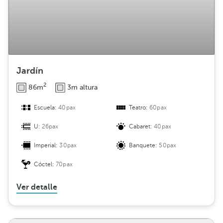
Jardín
2
86m
3m altura
Escuela:
40pax
Teatro:
60pax
U:
26pax
Cabaret:
40pax
Imperial:
30pax
Banquete:
50pax
Cóctel:
70pax
Ver detalle