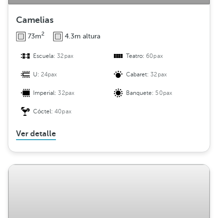
Camelias
2
73m
4.3m altura
Escuela:
32pax
Teatro:
60pax
U:
24pax
Cabaret:
32pax
Imperial:
32pax
Banquete:
50pax
Cóctel:
40pax
Ver detalle