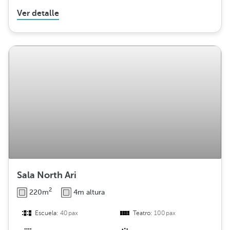
Ver detalle
Sala North Ari
2
220m
4m altura
Escuela:
40pax
Teatro:
100pax