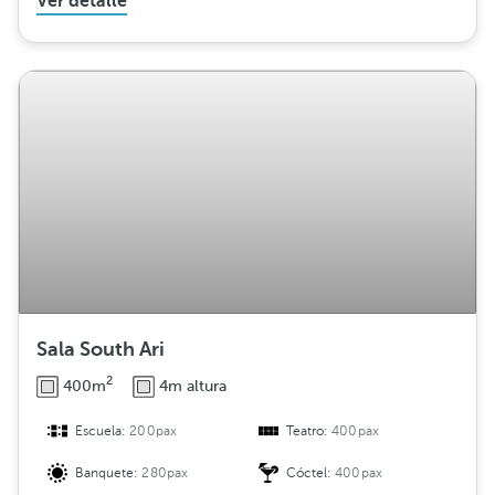
Ver detalle
Sala South Ari
2
400m
4m altura
Escuela:
200pax
Teatro:
400pax
Banquete:
280pax
Cóctel:
400pax