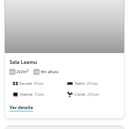
i
b
u
c
i
ó
n
Sala Laamu
2
212m
4m altura
Escuela:
40pax
Teatro:
150pax
Imperial:
30pax
Cóctel:
250pax
Ver detalle