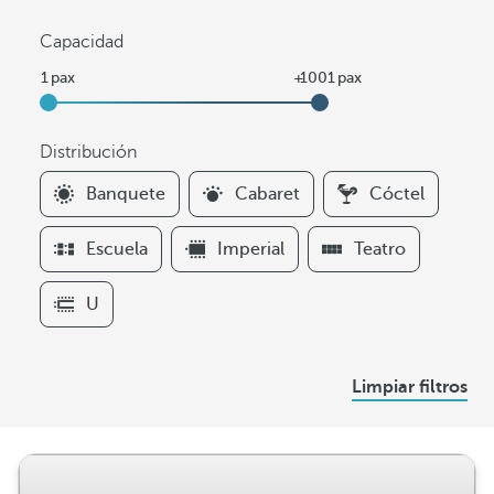
Capacidad
Distribución
F
Banquete
Cabaret
Cóctel
i
l
Escuela
Imperial
Teatro
t
e
U
r
s
D
Limpiar filtros
i
s
t
r