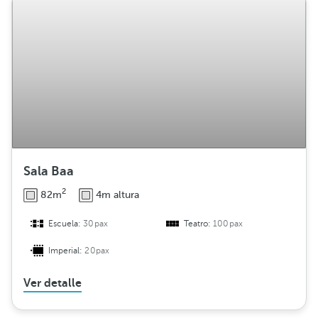
Sala Baa
2
82m
4m altura
Escuela:
30pax
Teatro:
100pax
Imperial:
20pax
Ver detalle