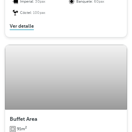
Imperial:
30pax
Banquete:
60pax
Cóctel:
100pax
Ver detalle
Buffet Area
2
91m