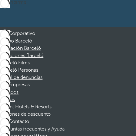
Suscribirme
Corporativo
Grupo Barceló
Fundación Barceló
Vacaciones Barceló
Barceló Films
Barceló Personas
Canal de denuncias
Empresas
Afiliados
Socios
Dorint Hotels & Resorts
Cupones de descuento
Contacto
Preguntas frecuentes y Ayuda