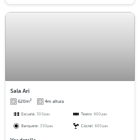
Sala Ari
2
620m
4m altura
Escuela:
300pax
Teatro:
600pax
Banquete:
350pax
Cóctel:
600pax