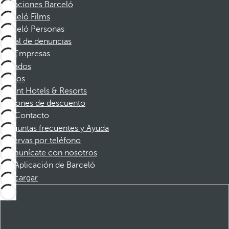
Vacaciones Barceló
Barceló Films
Barceló Personas
Canal de denuncias
Empresas
Afiliados
Socios
Dorint Hotels & Resorts
Cupones de descuento
Contacto
Preguntas frecuentes y Ayuda
Reservas por teléfono
Comunícate con nosotros
Aplicación de Barceló
Descargar