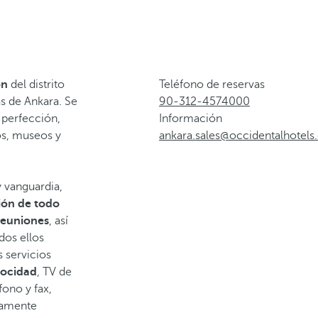
ón
del distrito
Teléfono de reservas
s de Ankara. Se
90-312-4574000
 perfección,
Información
ros, museos y
ankara.sales@occidentalhotel
y vanguardia,
ión de todo
 reuniones
, así
odos ellos
 servicios
locidad
, TV de
fono y fax,
ctamente