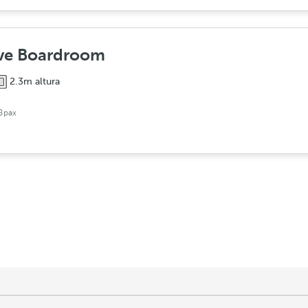
ive Boardroom
2.3m altura
8pax