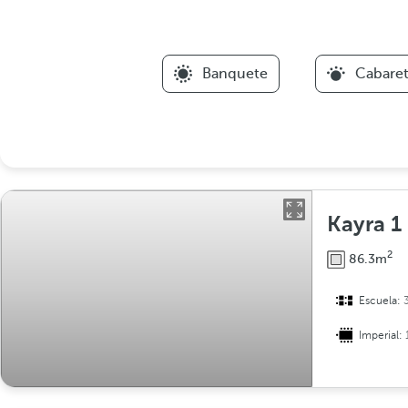
Banquete
Cabare
Kayra 1
2
86.3m
Escuela:
Imperial: