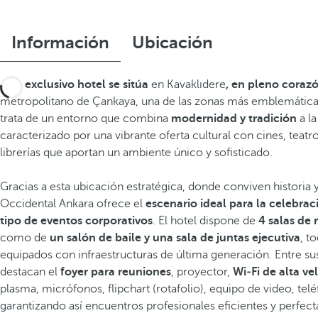
Información
Ubicación
Este exclusivo hotel se sitúa
en Kavaklıdere
, en pleno coraz
metropolitano de Çankaya, una de las zonas más emblemática
trata de un entorno que combina
modernidad y tradición
a la
caracterizado por una vibrante oferta cultural con cines, teat
librerías que aportan un ambiente único y sofisticado.
Gracias a esta ubicación estratégica, donde conviven historia 
Occidental Ankara ofrece el
escenario ideal para la celebrac
tipo de eventos corporativos
. El hotel dispone de
4 salas de
como de
un salón de baile y una sala de juntas ejecutiva
, t
equipados con infraestructuras de última generación. Entre sus
destacan el
foyer para reuniones
, proyector,
Wi‑Fi de alta ve
plasma, micrófonos, flipchart (rotafolio), equipo de video, telé
garantizando así encuentros profesionales eficientes y perfe