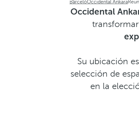
Barceló
Occidental Ankara
Reun
Occidental Anka
transformar
exp
Su ubicación es
selección de espa
en la elecci