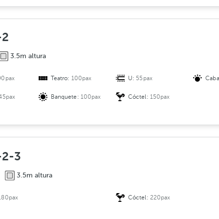
-2
3.5m altura
90pax
Teatro:
100pax
U:
55pax
Caba
45pax
Banquete:
100pax
Cóctel:
150pax
-2-3
3.5m altura
180pax
Cóctel:
220pax