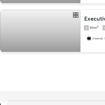
Execut
2
80m
Imperial: