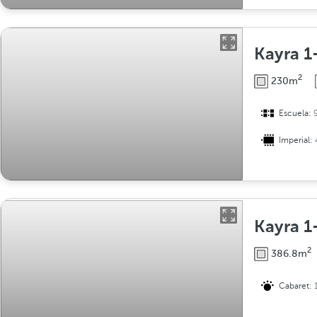
Kayra 1
2
230m
Escuela:
Imperial:
Kayra 1
2
386.8m
Cabaret: