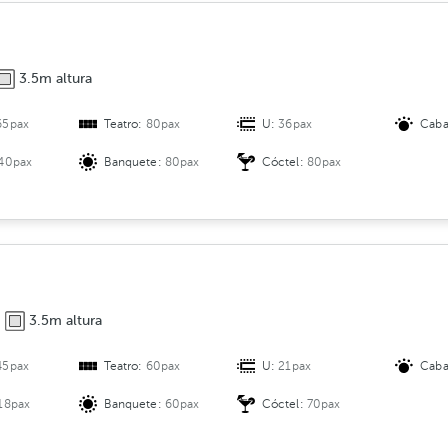
i
ó
n
3.5m altura
65pax
Teatro:
80pax
U:
36pax
Caba
40pax
Banquete:
80pax
Cóctel:
80pax
3.5m altura
45pax
Teatro:
60pax
U:
21pax
Caba
18pax
Banquete:
60pax
Cóctel:
70pax