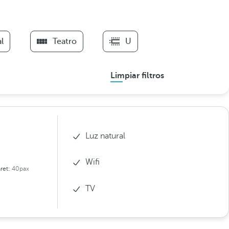
l
Teatro
U
Limpiar filtros
Luz natural
Wifi
ret:
40pax
TV