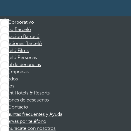
Corporativo
Grupo Barceló
Fundación Barceló
Vacaciones Barceló
Barceló Films
Barceló Personas
Canal de denuncias
Empresas
Afiliados
Socios
Dorint Hotels & Resorts
Cupones de descuento
Contacto
Preguntas frecuentes y Ayuda
Reservas por teléfono
Comunícate con nosotros