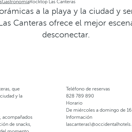
s
Gastronomía
Rocktop Las Canteras
rámicas a la playa y la ciudad y ser
Las Canteras ofrece el mejor escenar
desconectar.
teras, que
Teléfono de reservas
ciudad y la
828 789 890
Horario
De miércoles a domingo de 16
mar, acompañados
Información
ción de snacks,
lascanteras\@occidentalhotel
ar del momento.