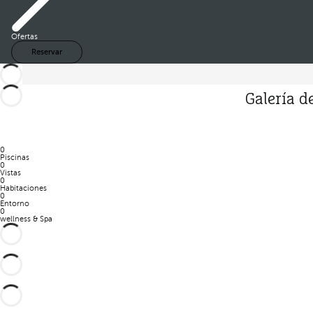
Ofertas
Reservar
Galería d
0
Piscinas
0
Vistas
0
Habitaciones
0
Entorno
0
wellness & Spa