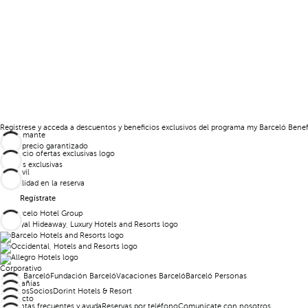
Regístrese y acceda a descuentos y beneficios exclusivos del programa my Barceló Benef
Mejor precio garantizado
Ofertas exclusivas
Flexibilidad en la reserva
Regístrate
Corporativo
Grupo Barceló
Fundación Barceló
Vacaciones Barceló
Barceló Personas
Compañías
Afiliados
Socios
Dorint Hotels & Resort
Contacto
Preguntas frecuentes y ayuda
Reservas por teléfono
Comunícate con nosotros