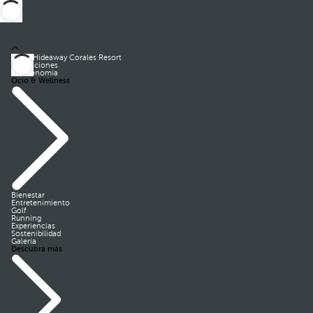
Royal Hideaway Corales Resort
Habitaciones
Gastronomía
Ocio & Wellness
Bienestar
Entretenimiento
Golf
Running
Experiencias
Sostenibilidad
Galería
Descubra más