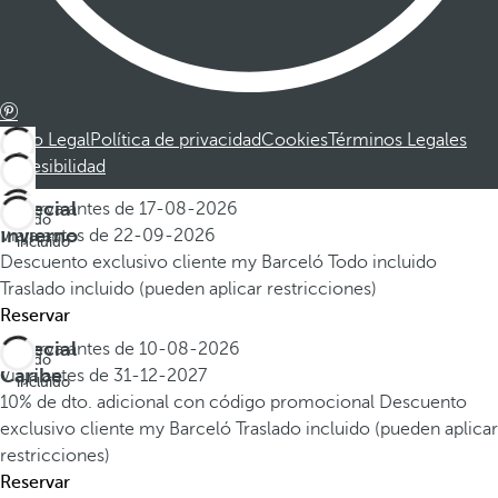
Aviso Legal
Política de privacidad
Cookies
Términos Legales
Accesibilidad
Especial
Reserva antes de
17-08-2026
Todo
Invierno
Viaja antes de
22-09-2026
incluido
Descuento exclusivo cliente my Barceló
Todo incluido
Traslado incluido (pueden aplicar restricciones)
Reservar
Especial
Reserva antes de
10-08-2026
Todo
Caribe
Viaja antes de
31-12-2027
incluido
10% de dto. adicional con código promocional
Descuento
exclusivo cliente my Barceló
Traslado incluido (pueden aplicar
restricciones)
Reservar