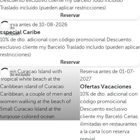
Descuento exclusivo cliente my Barceló
Todo incluido
Traslado incluido (pueden aplicar restricciones)
Reservar
Reserva antes de
10-08-2026
Todo
Especial Caribe
incluido
10% de dto. adicional con código promocional
Descuento
exclusivo cliente my Barceló
Traslado incluido (pueden aplicar
restricciones)
Reservar
Reserva antes de
01-07-
Todo incluido
2027
Ofertas Vacaciones
10% de dto. adicional con
código promocional
Descuento exclusivo
cliente my Barceló
Cenas
ilimitadas en restaurantes
a la carta (con reserva
previa)