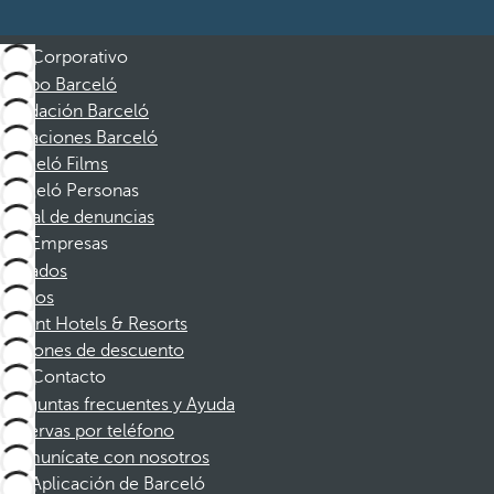
Corporativo
Grupo Barceló
Fundación Barceló
Vacaciones Barceló
Barceló Films
Barceló Personas
Canal de denuncias
Empresas
Afiliados
Socios
Dorint Hotels & Resorts
Cupones de descuento
Contacto
Preguntas frecuentes y Ayuda
Reservas por teléfono
Comunícate con nosotros
Aplicación de Barceló