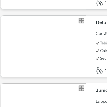
4
Delu
Con 39
Tel
Cal
Sec
4
Juni
La opc