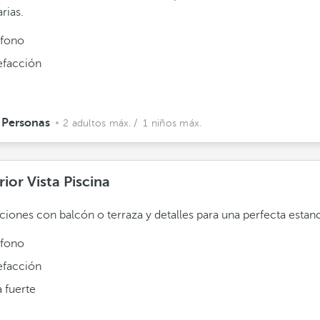
rias.
éfono
efacción
 Personas
2 adultos máx.
/ 1 niños máx.
ior Vista Piscina
ciones con balcón o terraza y detalles para una perfecta estanc
éfono
efacción
 fuerte