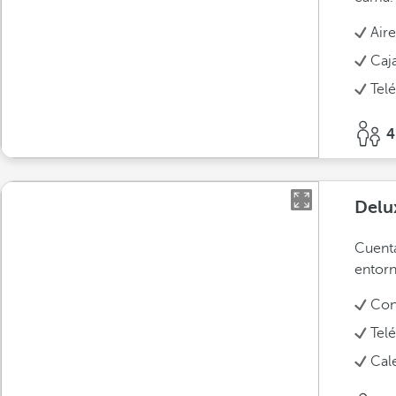
Air
Caja
Tel
4
Delu
Cuenta
entorn
Con
Tel
Cal