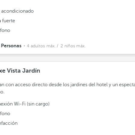
e acondicionado
 fuerte
éfono
 Personas
4 adultos máx.
/ 2 niños máx.
xe Vista Jardín
n con acceso directo desde los jardines del hotel y un espect
o.
exión Wi-Fi (sin cargo)
éfono
efacción