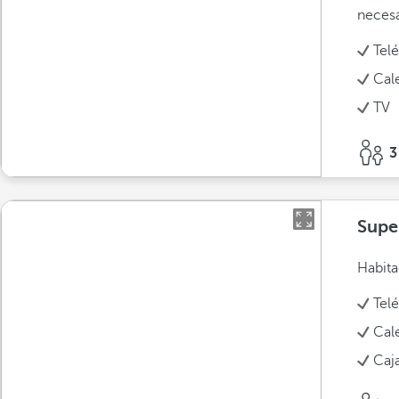
necesa
Tel
Cal
TV
3
Super
Habita
Tel
Cal
Caja