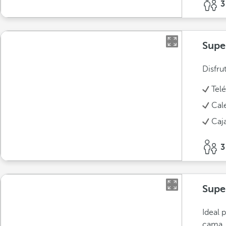
3
Super
Disfru
Tel
Cal
Caja
3
Supe
Ideal 
cama.