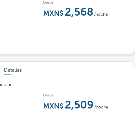
Desde
2,568
/noche
Detalles
acular
Desde
2,509
/noche