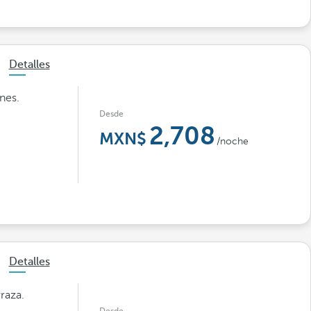
Detalles
nes.
Desde
2,708
/noche
Detalles
raza.