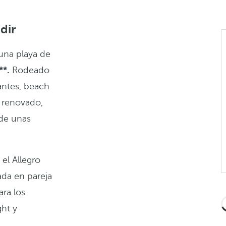
dir
 una playa de
**.
Rodeado
antes, beach
e renovado,
 de unas
,
el Allegro
ada en pareja
ara los
ght y