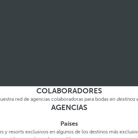
COLABORADORES
uestra red de agencias colaboradoras para bodas en
destinos 
AGENCIAS
Países
 y resorts exclusivos en algunos de los destinos más exclusi